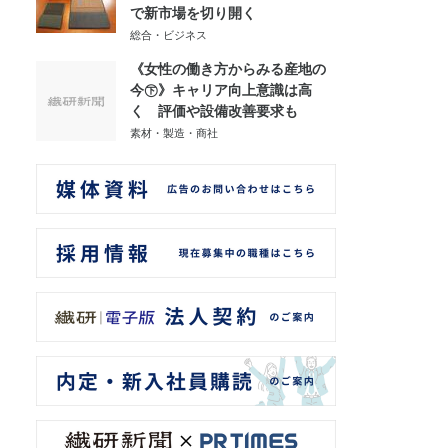
で新市場を切り開く
総合・ビジネス
《女性の働き方からみる産地の
今㊦》キャリア向上意識は高
く 評価や設備改善要求も
素材・製造・商社