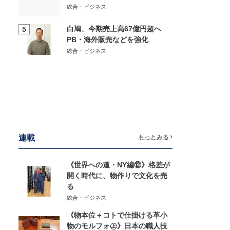
総合・ビジネス
白鳩、今期売上高67億円超へ
5
PB・海外販売などを強化
総合・ビジネス
連載
もっとみる
《世界への道・NY編⑫》格差が
開く時代に、物作りで文化を売
る
総合・ビジネス
《物本位＋コトで仕掛ける革小
物のモルフォ㊤》日本の職人技