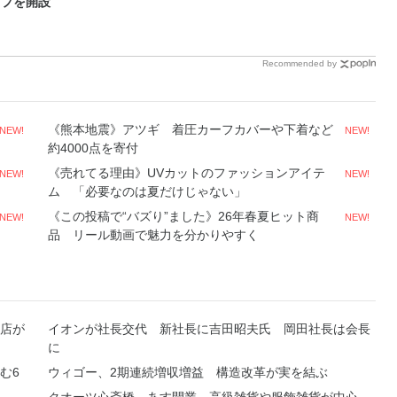
ップを開設
Recommended by
《熊本地震》アツギ 着圧カーフカバーや下着など
NEW!
NEW!
約4000点を寄付
《売れてる理由》UVカットのファッションアイテ
NEW!
NEW!
ム 「必要なのは夏だけじゃない」
《この投稿で“バズり”ました》26年春夏ヒット商
NEW!
NEW!
品 リール動画で魅力を分かりやすく
店が
イオンが社長交代 新社長に吉田昭夫氏 岡田社長は会長
に
む6
ウィゴー、2期連続増収増益 構造改革が実を結ぶ
クオーツ心斎橋、あす開業 高級雑貨や服飾雑貨が中心