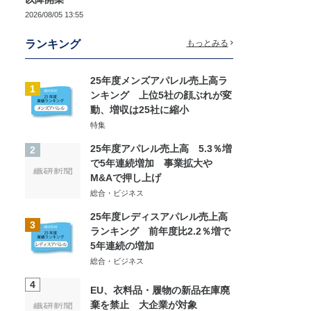
2026/08/05 13:55
ランキング
もっとみる
25年度メンズアパレル売上高ラ
1
ンキング 上位5社の顔ぶれが変
動、増収は25社に縮小
特集
25年度アパレル売上高 5.3％増
2
で5年連続増加 事業拡大や
M&Aで押し上げ
総合・ビジネス
25年度レディスアパレル売上高
3
ランキング 前年度比2.2％増で
5年連続の増加
総合・ビジネス
4
EU、衣料品・履物の新品在庫廃
棄を禁止 大企業が対象