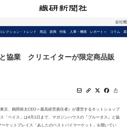
会社
コレクション・トレンド
商品
新興
特集
人事・機構
レポート＋
コラム
基
と協業 クリエイターが限定商品販
東京、鶴岡裕太CEO＝最高経営責任者）が運営するネットショップ
ス「ベイス」は4月1日まで、マガジンハウスの『ブルータス』と協
マーケットプレイス「あしたのベストバイマーケット」を開いてい