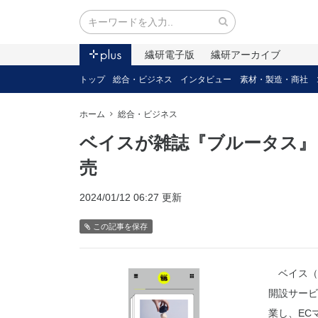
繊研電子版
繊研アーカイブ
トップ
総合・ビジネス
インタビュー
素材・製造・商社
ホーム
総合・ビジネス
ベイスが雑誌『ブルータス』
売
2024/01/12 06:27 更新
この記事を保存
ベイス（
開設サービ
業し、EC