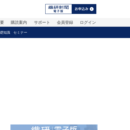
概要
購読案内
サポート
会員登録
ログイン
礎知識
セミナー