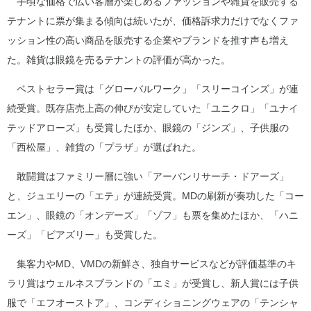
手頃な価格で広い客層が楽しめるファッションや雑貨を販売する
テナントに票が集まる傾向は続いたが、価格訴求力だけでなくファ
ッション性の高い商品を販売する企業やブランドを推す声も増え
た。雑貨は眼鏡を売るテナントの評価が高かった。
ベストセラー賞は「グローバルワーク」「スリーコインズ」が連
続受賞。既存店売上高の伸びが安定していた「ユニクロ」「ユナイ
テッドアローズ」も受賞したほか、眼鏡の「ジンズ」、子供服の
「西松屋」、雑貨の「プラザ」が選ばれた。
敢闘賞はファミリー層に強い「アーバンリサーチ・ドアーズ」
と、ジュエリーの「エテ」が連続受賞。MDの刷新が奏功した「コー
エン」、眼鏡の「オンデーズ」「ゾフ」も票を集めたほか、「ハニ
ーズ」「ビアズリー」も受賞した。
集客力やMD、VMDの新鮮さ、独自サービスなどが評価基準のキ
ラリ賞はウェルネスブランドの「エミ」が受賞し、新人賞には子供
服で「エフオーストア」、コンディショニングウェアの「テンシャ