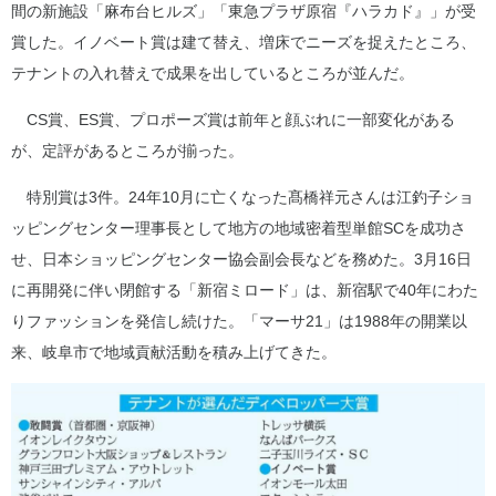
間の新施設「麻布台ヒルズ」「東急プラザ原宿『ハラカド』」が受
賞した。イノベート賞は建て替え、増床でニーズを捉えたところ、
テナントの入れ替えで成果を出しているところが並んだ。
CS賞、ES賞、プロポーズ賞は前年と顔ぶれに一部変化がある
が、定評があるところが揃った。
特別賞は3件。24年10月に亡くなった髙橋祥元さんは江釣子ショ
ッピングセンター理事長として地方の地域密着型単館SCを成功さ
せ、日本ショッピングセンター協会副会長などを務めた。3月16日
に再開発に伴い閉館する「新宿ミロード」は、新宿駅で40年にわた
りファッションを発信し続けた。「マーサ21」は1988年の開業以
来、岐阜市で地域貢献活動を積み上げてきた。