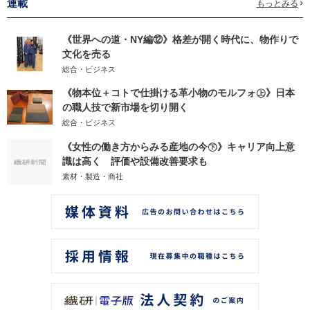
連載
もっとみる
《世界への道・NY編⑫》格差が開く時代に、物作りで
文化を売る
総合・ビジネス
《物本位＋コトで仕掛ける革小物のモルフォ㊤》日本
の職人技で新市場を切り開く
総合・ビジネス
《女性の働き方からみる産地の今㊦》キャリア向上意
識は高く 評価や設備改善要求も
素材・製造・商社