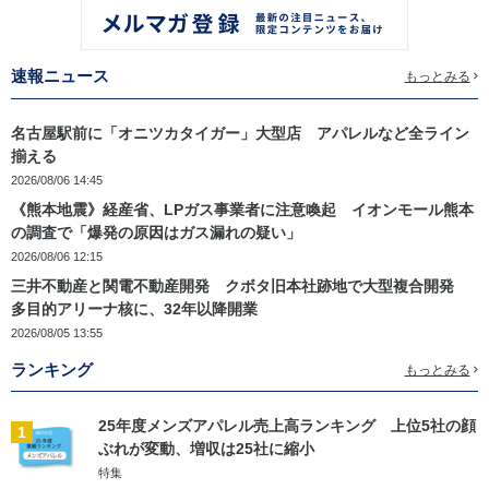
速報ニュース
もっとみる
名古屋駅前に「オニツカタイガー」大型店 アパレルなど全ライン
揃える
2026/08/06 14:45
《熊本地震》経産省、LPガス事業者に注意喚起 イオンモール熊本
の調査で「爆発の原因はガス漏れの疑い」
2026/08/06 12:15
三井不動産と関電不動産開発 クボタ旧本社跡地で大型複合開発
多目的アリーナ核に、32年以降開業
2026/08/05 13:55
ランキング
もっとみる
25年度メンズアパレル売上高ランキング 上位5社の顔
1
ぶれが変動、増収は25社に縮小
特集