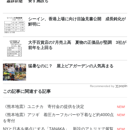
要す施設も
シーイン、香港上場に向け目論見書公開 成長鈍化が
鮮明に
大手百貨店の7月売上高 夏物の正価品が堅調 3社が
前年を上回る
猛暑なのに？ 屋上ビアガーデンの人気高まる
Recommended by
この記事に関連する記事
《熊本地震》ユニチカ 寄付金の提供を決定
NEW!
《熊本地震》アツギ 着圧カーフカバーや下着など約4000点
NEW!
を寄付
NYと日本を拠点にする「TANAKA」 新設のアトリエで展覧
NEW!