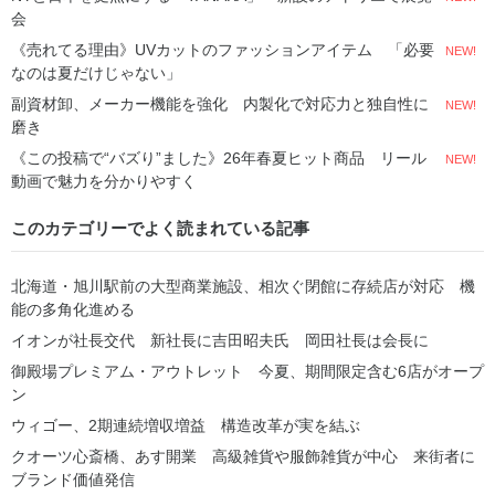
会
《売れてる理由》UVカットのファッションアイテム 「必要
NEW!
なのは夏だけじゃない」
副資材卸、メーカー機能を強化 内製化で対応力と独自性に
NEW!
磨き
《この投稿で“バズり”ました》26年春夏ヒット商品 リール
NEW!
動画で魅力を分かりやすく
このカテゴリーでよく読まれている記事
北海道・旭川駅前の大型商業施設、相次ぐ閉館に存続店が対応 機
能の多角化進める
イオンが社長交代 新社長に吉田昭夫氏 岡田社長は会長に
御殿場プレミアム・アウトレット 今夏、期間限定含む6店がオープ
ン
ウィゴー、2期連続増収増益 構造改革が実を結ぶ
クオーツ心斎橋、あす開業 高級雑貨や服飾雑貨が中心 来街者に
ブランド価値発信