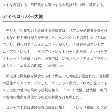
ントを表彰する。部門賞から選出する大賞は3月12日に発表する。
ディベロッパー大賞
売り上げと集客力を評価する敢闘賞は、リアルが消費者を引き付
けるなか有力施設が力を発揮した。インバウンドの押し上げも効い
ており、都心部で「ルミネエスト」が入り、「神戸三田プレミア
ム・アウトレット」「三井アウトレットパーク木更津」といったア
ウトレットも評価された。地方では、活況だった「アミュプラザく
まもと」「エルムの街SC」も受賞した。
新人賞は開発数が減少する中で際立った3施設が選ばれた。首都圏
の居住エリアでオープンした「エミテラス所沢」「ゆめが丘ソラト
ス」は街の魅力を高める役割を担う。「KITTE大阪」は大阪・梅田
で各地の物産を発信するなどの特徴を打ち出した。
コンセプト賞は連続受賞の施設に加え、「トレッサ横浜」やこの