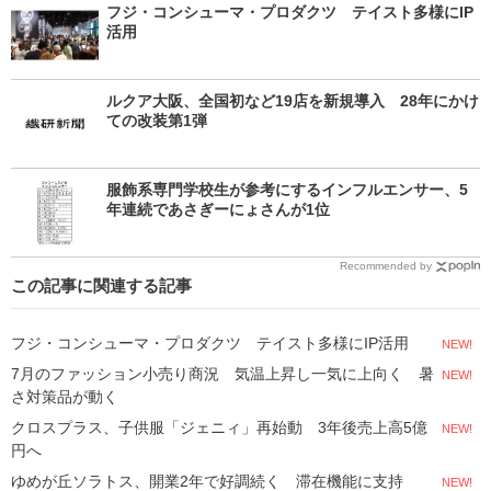
フジ・コンシューマ・プロダクツ テイスト多様にIP
活用
ルクア大阪、全国初など19店を新規導入 28年にかけ
ての改装第1弾
服飾系専門学校生が参考にするインフルエンサー、5
年連続であさぎーにょさんが1位
Recommended by
この記事に関連する記事
フジ・コンシューマ・プロダクツ テイスト多様にIP活用
NEW!
7月のファッション小売り商況 気温上昇し一気に上向く 暑
NEW!
さ対策品が動く
クロスプラス、子供服「ジェニィ」再始動 3年後売上高5億
NEW!
円へ
ゆめが丘ソラトス、開業2年で好調続く 滞在機能に支持
NEW!