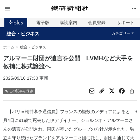
電子版
購読案内
会員登録
サポート
総合・ビジネス
カテゴリー
ホーム
総合・ビジネス
アルマーニ財団が遺言を公開 LVMHなど大手を
候補に株式譲渡へ
2025/09/16 17:30 更新
この記事を保存
【パリ＝松井孝予通信員】フランスの複数のメディアによると、9
月4日に91歳で死去した伊デザイナー、ジョルジオ・アルマーニさ
んの遺言が公開され、同氏が率いたグループの方針が示された。独
立を守り続けたブランドをアルマーニ財団に託し、財団を通じて大