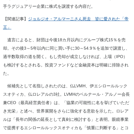
手ラグジュアリー企業に株式を譲渡する内容だ。
【関連記事】
ジョルジオ・アルマーニさん死去 皆に愛された「帝
王」
遺言によると、財団は今後18カ月以内にグループ株式15％を売
却。その後3～5年以内に同じ買い手に30～54.9％を追加で譲渡し、
過半数取得の道を開く。もし売却が成立しなければ、上場（IPO）
も検討するとされる。投資ファンドなど金融資本は明確に排除され
た。
候補先として名指しされたのは、仏LVMH、伊エシロールルック
スオティカ、仏ロレアルの3社。LVMHのベルナール・アルノー会長
兼CEO（最高経営責任者）は、「協業の可能性に名を挙げていただ
き光栄」と述べ、世界展開をさらに強化する意欲を示した。ロレア
ルは「長年の関係の延長として真剣に検討する」と表明。眼鏡事業
で提携するエシロールルックスオティカも「慎重に判断する」とコ