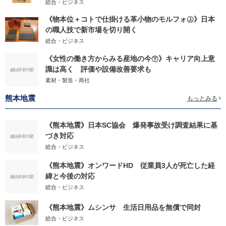
総合・ビジネス
《物本位＋コトで仕掛ける革小物のモルフォ㊤》日本
の職人技で新市場を切り開く
総合・ビジネス
《女性の働き方からみる産地の今㊦》キャリア向上意
識は高く 評価や設備改善要求も
素材・製造・商社
熊本地震
もっとみる
《熊本地震》日本SC協会 爆発事故受け調査結果に基
づき対応
総合・ビジネス
《熊本地震》オンワードHD 従業員3人が死亡した経
緯と今後の対応
総合・ビジネス
《熊本地震》ムシンサ 生活日用品を無償で同封
総合・ビジネス