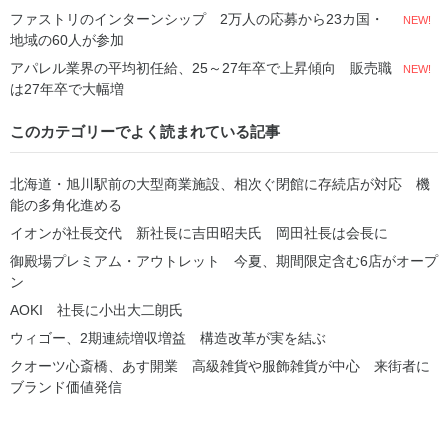
ファストリのインターンシップ 2万人の応募から23カ国・
NEW!
地域の60人が参加
アパレル業界の平均初任給、25～27年卒で上昇傾向 販売職
NEW!
は27年卒で大幅増
このカテゴリーでよく読まれている記事
北海道・旭川駅前の大型商業施設、相次ぐ閉館に存続店が対応 機
能の多角化進める
イオンが社長交代 新社長に吉田昭夫氏 岡田社長は会長に
御殿場プレミアム・アウトレット 今夏、期間限定含む6店がオープ
ン
AOKI 社長に小出大二朗氏
ウィゴー、2期連続増収増益 構造改革が実を結ぶ
クオーツ心斎橋、あす開業 高級雑貨や服飾雑貨が中心 来街者に
ブランド価値発信