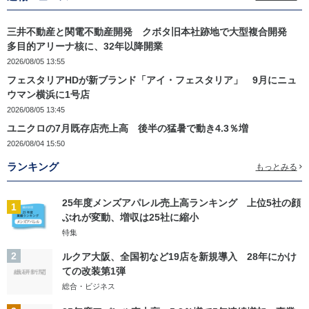
三井不動産と関電不動産開発 クボタ旧本社跡地で大型複合開発
多目的アリーナ核に、32年以降開業
2026/08/05 13:55
フェスタリアHDが新ブランド「アイ・フェスタリア」 9月にニュ
ウマン横浜に1号店
2026/08/05 13:45
ユニクロの7月既存店売上高 後半の猛暑で動き4.3％増
2026/08/04 15:50
ランキング
もっとみる
25年度メンズアパレル売上高ランキング 上位5社の顔
1
ぶれが変動、増収は25社に縮小
特集
2
ルクア大阪、全国初など19店を新規導入 28年にかけ
ての改装第1弾
総合・ビジネス