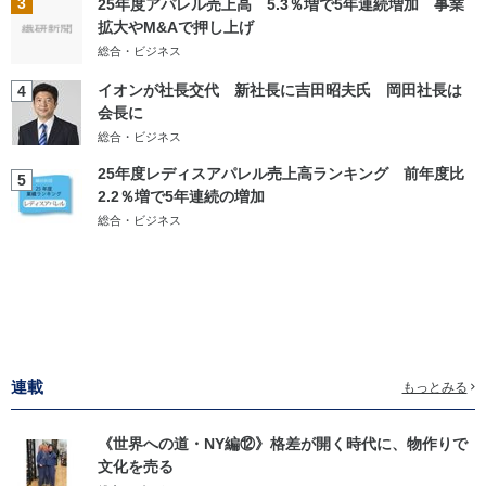
3
25年度アパレル売上高 5.3％増で5年連続増加 事業
拡大やM&Aで押し上げ
総合・ビジネス
イオンが社長交代 新社長に吉田昭夫氏 岡田社長は
4
会長に
総合・ビジネス
25年度レディスアパレル売上高ランキング 前年度比
5
2.2％増で5年連続の増加
総合・ビジネス
連載
もっとみる
《世界への道・NY編⑫》格差が開く時代に、物作りで
文化を売る