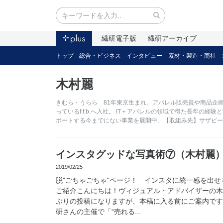
繊研電子版
繊研アーカイブ
トップ
総合・ビジネス
インタビュー
素材・製造・商社
木村麗
きむら・うらら 81年東京生まれ。アパレル販売員や商品企画
っているf.f.b.へ入社。 IT＋アパレルの領域で得た長年の
ポートする今までにない事業を展開中。【取組み先】サザビー
インスタグッドな写真術⑦（木村麗
2019/02/25
脱"ごちゃごちゃ"ページ！ インスタに統一感を出せ
ご紹介こんにちは！ヴィジュアル・アドバイザーの木
ぶりの投稿になりますが、本稿に入る前にご案内です。
研さんの主催で「“売れる...