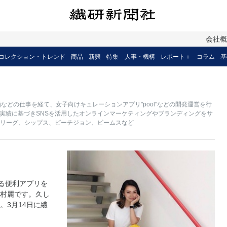
会社
コレクション・トレンド
商品
新興
特集
人事・機構
レポート＋
コラム
基
などの仕事を経て、女子向けキュレーションアプリ"pool"などの開発運営を行
経験と実績に基づきSNSを活用したオンラインマーケティングやブランディングをサ
リーグ、シップス、ピーチジョン、ビームスなど
）
る便利アプリを
村麗です。久し
3月14日に繊