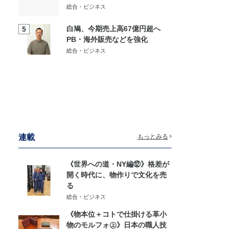
総合・ビジネス
白鳩、今期売上高67億円超へ
5
PB・海外販売などを強化
総合・ビジネス
連載
もっとみる
《世界への道・NY編⑫》格差が
開く時代に、物作りで文化を売
る
総合・ビジネス
《物本位＋コトで仕掛ける革小
物のモルフォ㊤》日本の職人技