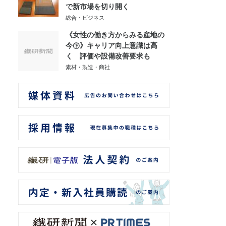
で新市場を切り開く
総合・ビジネス
《女性の働き方からみる産地の
今㊦》キャリア向上意識は高
く 評価や設備改善要求も
素材・製造・商社