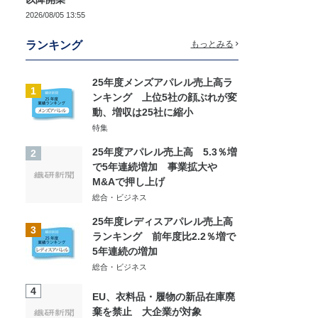
2026/08/05 13:55
ランキング
もっとみる
25年度メンズアパレル売上高ラ
1
ンキング 上位5社の顔ぶれが変
動、増収は25社に縮小
特集
25年度アパレル売上高 5.3％増
2
で5年連続増加 事業拡大や
M&Aで押し上げ
総合・ビジネス
25年度レディスアパレル売上高
3
ランキング 前年度比2.2％増で
5年連続の増加
総合・ビジネス
4
EU、衣料品・履物の新品在庫廃
棄を禁止 大企業が対象