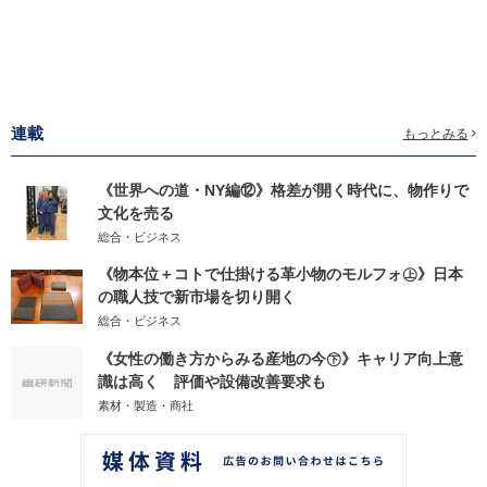
連載
もっとみる
《世界への道・NY編⑫》格差が開く時代に、物作りで
文化を売る
総合・ビジネス
《物本位＋コトで仕掛ける革小物のモルフォ㊤》日本
の職人技で新市場を切り開く
総合・ビジネス
《女性の働き方からみる産地の今㊦》キャリア向上意
識は高く 評価や設備改善要求も
素材・製造・商社