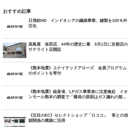
おすすめ記事
日清紡HD インドネシアの繊維事業、縫製を100％外
注化
高島屋 洛西店、44年の歴史に幕 9月1日に京都店の
サテライト店開設
《熊本地震》ユナイテッドアローズ 会員プログラム
のポイントを寄付
《熊本地震》経産省、LPガス事業者に注意喚起 イオ
ンモール熊本の調査で「爆発の原因はガス漏れの疑
い」
《注目のEC》セレクトショップ「ロココ」 客との信
頼関係の構築に活用