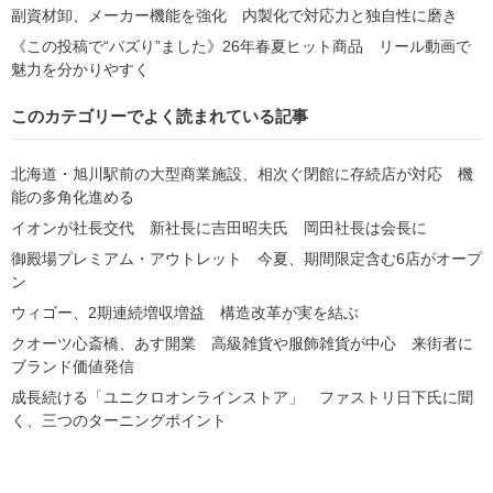
副資材卸、メーカー機能を強化 内製化で対応力と独自性に磨き
《この投稿で“バズり”ました》26年春夏ヒット商品 リール動画で
魅力を分かりやすく
このカテゴリーでよく読まれている記事
北海道・旭川駅前の大型商業施設、相次ぐ閉館に存続店が対応 機
能の多角化進める
イオンが社長交代 新社長に吉田昭夫氏 岡田社長は会長に
御殿場プレミアム・アウトレット 今夏、期間限定含む6店がオープ
ン
ウィゴー、2期連続増収増益 構造改革が実を結ぶ
クオーツ心斎橋、あす開業 高級雑貨や服飾雑貨が中心 来街者に
ブランド価値発信
成長続ける「ユニクロオンラインストア」 ファストリ日下氏に聞
く、三つのターニングポイント