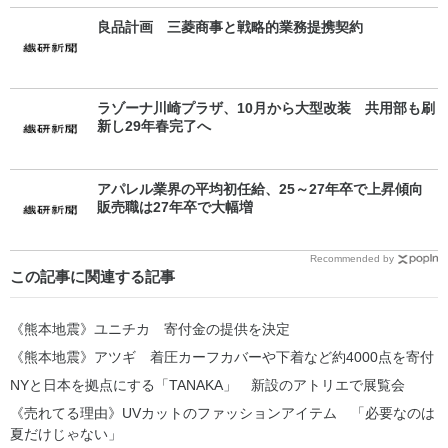
良品計画 三菱商事と戦略的業務提携契約
ラゾーナ川崎プラザ、10月から大型改装 共用部も刷
新し29年春完了へ
アパレル業界の平均初任給、25～27年卒で上昇傾向
販売職は27年卒で大幅増
Recommended by
この記事に関連する記事
《熊本地震》ユニチカ 寄付金の提供を決定
《熊本地震》アツギ 着圧カーフカバーや下着など約4000点を寄付
NYと日本を拠点にする「TANAKA」 新設のアトリエで展覧会
《売れてる理由》UVカットのファッションアイテム 「必要なのは
夏だけじゃない」