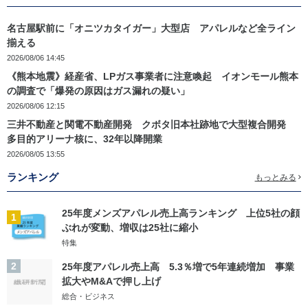
名古屋駅前に「オニツカタイガー」大型店 アパレルなど全ライン
揃える
2026/08/06 14:45
《熊本地震》経産省、LPガス事業者に注意喚起 イオンモール熊本
の調査で「爆発の原因はガス漏れの疑い」
2026/08/06 12:15
三井不動産と関電不動産開発 クボタ旧本社跡地で大型複合開発
多目的アリーナ核に、32年以降開業
2026/08/05 13:55
ランキング
もっとみる
25年度メンズアパレル売上高ランキング 上位5社の顔
1
ぶれが変動、増収は25社に縮小
特集
2
25年度アパレル売上高 5.3％増で5年連続増加 事業
拡大やM&Aで押し上げ
総合・ビジネス