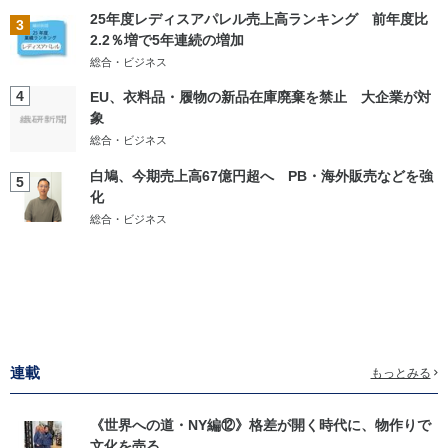
25年度レディスアパレル売上高ランキング 前年度比
3
2.2％増で5年連続の増加
総合・ビジネス
4
EU、衣料品・履物の新品在庫廃棄を禁止 大企業が対
象
総合・ビジネス
白鳩、今期売上高67億円超へ PB・海外販売などを強
5
化
総合・ビジネス
連載
もっとみる
《世界への道・NY編⑫》格差が開く時代に、物作りで
文化を売る