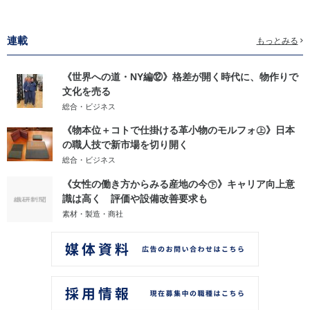
連載
もっとみる
《世界への道・NY編⑫》格差が開く時代に、物作りで
文化を売る
総合・ビジネス
《物本位＋コトで仕掛ける革小物のモルフォ㊤》日本
の職人技で新市場を切り開く
総合・ビジネス
《女性の働き方からみる産地の今㊦》キャリア向上意
識は高く 評価や設備改善要求も
素材・製造・商社