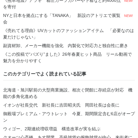
《熊本地震》アツギ 着圧カーフカバーや下着など約4000点
NEW!
を寄付
NYと日本を拠点にする「TANAKA」 新設のアトリエで展覧
NEW!
会
《売れてる理由》UVカットのファッションアイテム 「必要なのは
夏だけじゃない」
副資材卸、メーカー機能を強化 内製化で対応力と独自性に磨き
《この投稿で“バズり”ました》26年春夏ヒット商品 リール動画で
魅力を分かりやすく
このカテゴリーでよく読まれている記事
北海道・旭川駅前の大型商業施設、相次ぐ閉館に存続店が対応 機
能の多角化進める
イオンが社長交代 新社長に吉田昭夫氏 岡田社長は会長に
御殿場プレミアム・アウトレット 今夏、期間限定含む6店がオープ
ン
ウィゴー、2期連続増収増益 構造改革が実を結ぶ
クオーツ心斎橋、あす開業 高級雑貨や服飾雑貨が中心 来街者に