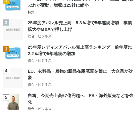
1
ぶれが変動、増収は25社に縮小
特集
2
25年度アパレル売上高 5.3％増で5年連続増加 事業
拡大やM&Aで押し上げ
総合・ビジネス
25年度レディスアパレル売上高ランキング 前年度比
3
2.2％増で5年連続の増加
総合・ビジネス
4
EU、衣料品・履物の新品在庫廃棄を禁止 大企業が対
象
総合・ビジネス
白鳩、今期売上高67億円超へ PB・海外販売などを強
5
化
総合・ビジネス