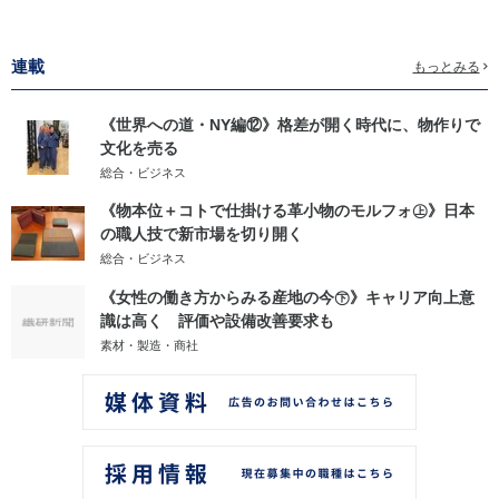
連載
もっとみる
《世界への道・NY編⑫》格差が開く時代に、物作りで
文化を売る
総合・ビジネス
《物本位＋コトで仕掛ける革小物のモルフォ㊤》日本
の職人技で新市場を切り開く
総合・ビジネス
《女性の働き方からみる産地の今㊦》キャリア向上意
識は高く 評価や設備改善要求も
素材・製造・商社