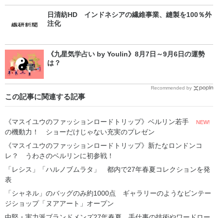
日清紡HD インドネシアの繊維事業、縫製を100％外
注化
《九星気学占い by Youlin》8月7日～9月6日の運勢
は？
Recommended by
この記事に関連する記事
《マスイユウのファッションロードトリップ》ベルリン若手
NEW!
の機動力！ ショーだけじゃない充実のプレゼン
《マスイユウのファッションロードトリップ》新たなロンドンコ
レ？ うわさのベルリンに初参戦！
「レシス」「ハルノブムラタ」 都内で27年春夏コレクションを発
表
「シャネル」のバッグのみ約1000点 ギャラリーのようなビンテー
ジショップ「ヌアアート」オープン
中堅・実力派ブランドメンズ27年春夏 手仕事の技術やワードロー