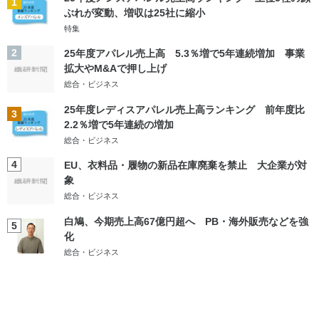
1
ぶれが変動、増収は25社に縮小
特集
2
25年度アパレル売上高 5.3％増で5年連続増加 事業
拡大やM&Aで押し上げ
総合・ビジネス
25年度レディスアパレル売上高ランキング 前年度比
3
2.2％増で5年連続の増加
総合・ビジネス
4
EU、衣料品・履物の新品在庫廃棄を禁止 大企業が対
象
総合・ビジネス
白鳩、今期売上高67億円超へ PB・海外販売などを強
5
化
総合・ビジネス