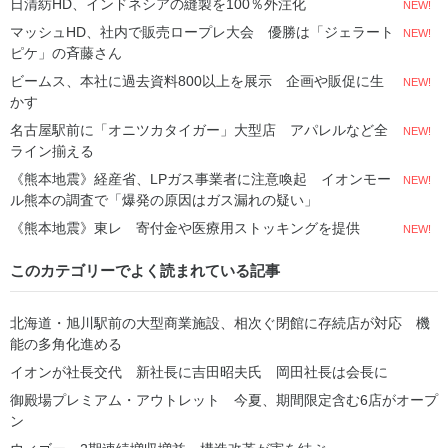
日清紡HD、インドネシアの縫製を100％外注化
NEW!
マッシュHD、社内で販売ロープレ大会 優勝は「ジェラート
NEW!
ピケ」の斉藤さん
ビームス、本社に過去資料800以上を展示 企画や販促に生
NEW!
かす
名古屋駅前に「オニツカタイガー」大型店 アパレルなど全
NEW!
ライン揃える
《熊本地震》経産省、LPガス事業者に注意喚起 イオンモー
NEW!
ル熊本の調査で「爆発の原因はガス漏れの疑い」
《熊本地震》東レ 寄付金や医療用ストッキングを提供
NEW!
このカテゴリーでよく読まれている記事
北海道・旭川駅前の大型商業施設、相次ぐ閉館に存続店が対応 機
能の多角化進める
イオンが社長交代 新社長に吉田昭夫氏 岡田社長は会長に
御殿場プレミアム・アウトレット 今夏、期間限定含む6店がオープ
ン