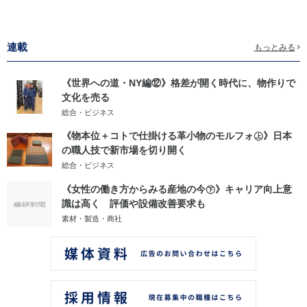
連載
もっとみる
《世界への道・NY編⑫》格差が開く時代に、物作りで
文化を売る
総合・ビジネス
《物本位＋コトで仕掛ける革小物のモルフォ㊤》日本
の職人技で新市場を切り開く
総合・ビジネス
《女性の働き方からみる産地の今㊦》キャリア向上意
識は高く 評価や設備改善要求も
素材・製造・商社