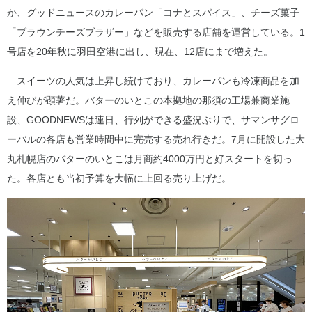
か、グッドニュースのカレーパン「コナとスパイス」、チーズ菓子
「ブラウンチーズブラザー」などを販売する店舗を運営している。1
号店を20年秋に羽田空港に出し、現在、12店にまで増えた。
スイーツの人気は上昇し続けており、カレーパンも冷凍商品を加
え伸びが顕著だ。バターのいとこの本拠地の那須の工場兼商業施
設、GOODNEWSは連日、行列ができる盛況ぶりで、サマンサグロ
ーバルの各店も営業時間中に完売する売れ行きだ。7月に開設した大
丸札幌店のバターのいとこは月商約4000万円と好スタートを切っ
た。各店とも当初予算を大幅に上回る売り上げだ。