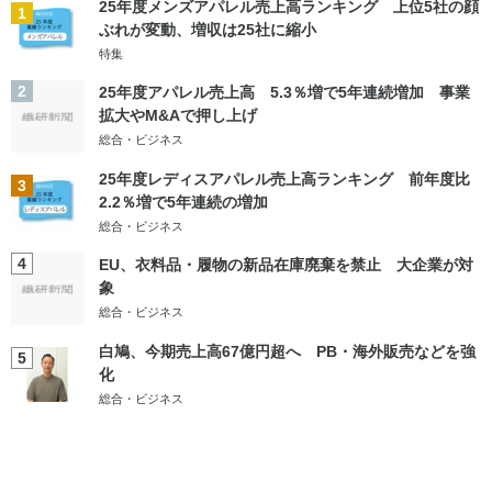
25年度メンズアパレル売上高ランキング 上位5社の顔
1
ぶれが変動、増収は25社に縮小
特集
2
25年度アパレル売上高 5.3％増で5年連続増加 事業
拡大やM&Aで押し上げ
総合・ビジネス
25年度レディスアパレル売上高ランキング 前年度比
3
2.2％増で5年連続の増加
総合・ビジネス
4
EU、衣料品・履物の新品在庫廃棄を禁止 大企業が対
象
総合・ビジネス
白鳩、今期売上高67億円超へ PB・海外販売などを強
5
化
総合・ビジネス