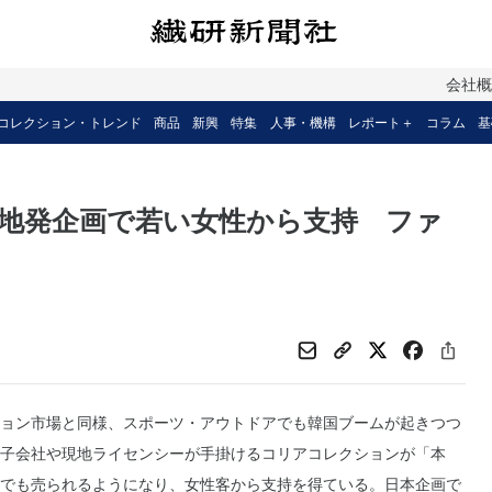
会社
コレクション・トレンド
商品
新興
特集
人事・機構
レポート＋
コラム
基
地発企画で若い女性から支持 ファ
ョン市場と同様、スポーツ・アウトドアでも韓国ブームが起きつつ
子会社や現地ライセンシーが手掛けるコリアコレクションが「本
でも売られるようになり、女性客から支持を得ている。日本企画で