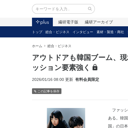
繊研電子版
繊研アーカイブ
トップ
総合・ビジネス
インタビュー
素材・製造・商社
ホーム
総合・ビジネス
アウトドアも韓国ブーム、現
ッション要素強く
2026/01/16 08:00 更新
有料会員限定
この記事を保存
ファッシ
ある。韓国
国」の日本