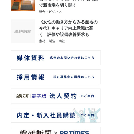
で新市場を切り開く
総合・ビジネス
《女性の働き方からみる産地の
今㊦》キャリア向上意識は高
く 評価や設備改善要求も
素材・製造・商社