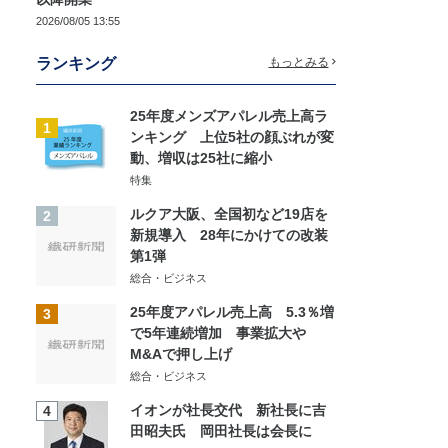
2026/08/05 13:55
ランキング
もっとみる
25年度メンズアパレル売上高ラ
1
ンキング 上位5社の顔ぶれが変
動、増収は25社に縮小
特集
ルクア大阪、全国初など19店を
2
新規導入 28年にかけての改装
第1弾
総合・ビジネス
25年度アパレル売上高 5.3％増
3
で5年連続増加 事業拡大や
M&Aで押し上げ
総合・ビジネス
イオンが社長交代 新社長に吉
4
田昭夫氏 岡田社長は会長に