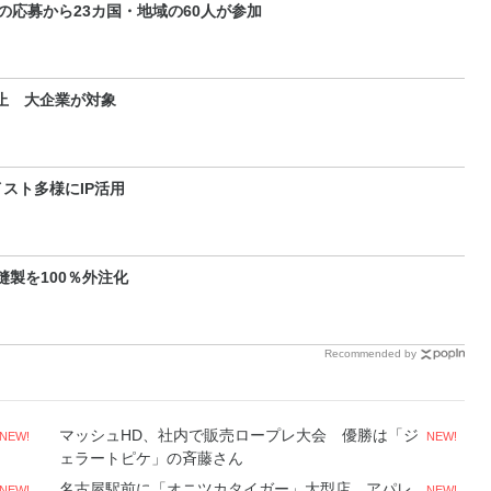
の応募から23カ国・地域の60人が参加
止 大企業が対象
スト多様にIP活用
製を100％外注化
Recommended by
マッシュHD、社内で販売ロープレ大会 優勝は「ジ
NEW!
NEW!
ェラートピケ」の斉藤さん
名古屋駅前に「オニツカタイガー」大型店 アパレ
NEW!
NEW!