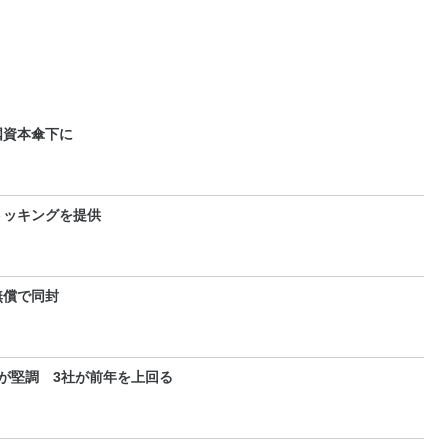
国資本傘下に
トッキングを提供
無償で同封
が堅調 3社が前年を上回る