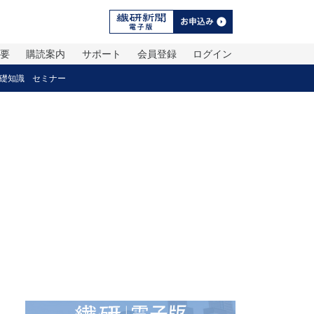
概要
購読案内
サポート
会員登録
ログイン
礎知識
セミナー