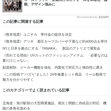
能、デザイン強みに
Recommended by
この記事に関連する記事
《熊本地震》ユニチカ 寄付金の提供を決定
《熊本地震》アツギ 着圧カーフカバーや下着など約4000点を寄付
NYと日本を拠点にする「TANAKA」 新設のアトリエで展覧会
《売れてる理由》UVカットのファッションアイテム 「必要なのは
夏だけじゃない」
副資材卸、メーカー機能を強化 内製化で対応力と独自性に磨き
《この投稿で“バズり”ました》26年春夏ヒット商品 リール動画で
魅力を分かりやすく
このカテゴリーでよく読まれている記事
北海道・旭川駅前の大型商業施設、相次ぐ閉館に存続店が対応 機
能の多角化進める