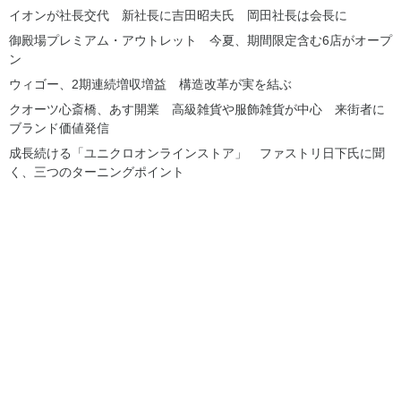
イオンが社長交代 新社長に吉田昭夫氏 岡田社長は会長に
御殿場プレミアム・アウトレット 今夏、期間限定含む6店がオープ
ン
ウィゴー、2期連続増収増益 構造改革が実を結ぶ
クオーツ心斎橋、あす開業 高級雑貨や服飾雑貨が中心 来街者に
ブランド価値発信
成長続ける「ユニクロオンラインストア」 ファストリ日下氏に聞
く、三つのターニングポイント