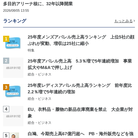
多目的アリーナ核に、32年以降開業
2026/08/05 13:55
ランキング
もっとみる
25年度メンズアパレル売上高ランキング 上位5社の顔
1
ぶれが変動、増収は25社に縮小
特集
2
25年度アパレル売上高 5.3％増で5年連続増加 事業
拡大やM&Aで押し上げ
総合・ビジネス
25年度レディスアパレル売上高ランキング 前年度比
3
2.2％増で5年連続の増加
総合・ビジネス
4
EU、衣料品・履物の新品在庫廃棄を禁止 大企業が対
象
総合・ビジネス
白鳩、今期売上高67億円超へ PB・海外販売などを強
5