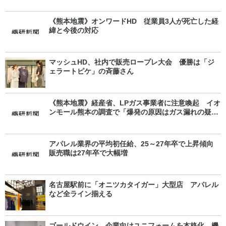
《熊本地震》オンワードHD 従業員3人が死亡した経
緯と今後の対応
マッシュHD、社内で販売ロープレ大会 優勝は「ジ
ェラートピケ」の斉藤さん
《熊本地震》経産省、LPガス事業者に注意喚起 イオ
ンモール熊本の調査で「爆発の原因はガス漏れの疑
い」
アパレル業界の平均初任給、25～27年卒で上昇傾向
販売職は27年卒で大幅増
名古屋駅前に「オニツカタイガー」大型店 アパレル
など全ライン揃える
ゴールドウイン 企業向けユニフォームを本格化 機