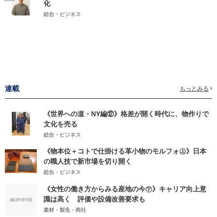
化
総合・ビジネス
連載
もっとみる
《世界への道・NY編⑫》格差が開く時代に、物作りで
文化を売る
総合・ビジネス
《物本位＋コトで仕掛ける革小物のモルフォ㊤》日本
の職人技で新市場を切り開く
総合・ビジネス
《女性の働き方からみる産地の今㊦》キャリア向上意
識は高く 評価や設備改善要求も
素材・製造・商社