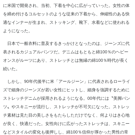
に米国で開発され、当初、下着を中心に広がっていった。女性の体
を締め付けるコルセットのような従来の下着から、伸縮性のある快
適なインナーが生まれ、ストッキング、靴下、水着などに使われる
ようになった。
日本で一般衣料に普及するきっかけとなったのは、ジーンズに代
表されるカジュアルパンツだ。デニムはもともと綿100％のヘビー
オンスがルーツにあり、ストレッチとは無縁の綿100％時代が長く
続いた。
しかし、90年代後半に米「アールジーン」に代表されるローライ
ズで細身のジーンズが若い女性にヒットし、細身を強調するために
ストレッチデニムが採用されるようになる。00年代には〝美脚パン
ツ〟やスキニーが流行し、ストレッチが不可欠になった。ストレッ
チ素材は見た目の美しさをもたらしただけでなく、何よりはき心地
が良く、快適だった。女性向けに広がったストレッチは、スキニー
などスタイルの変化も後押しし、綿100％信仰が厚かった男性の常