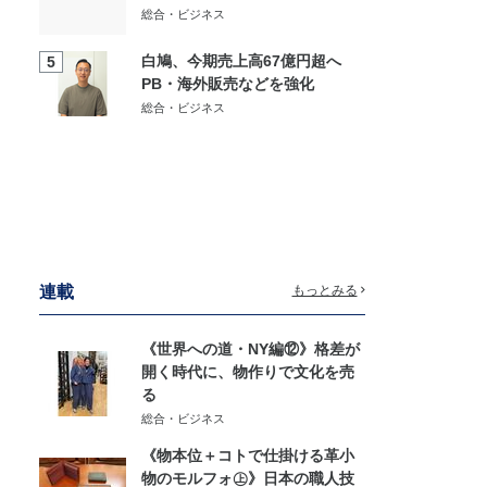
総合・ビジネス
白鳩、今期売上高67億円超へ
5
PB・海外販売などを強化
総合・ビジネス
連載
もっとみる
《世界への道・NY編⑫》格差が
開く時代に、物作りで文化を売
る
総合・ビジネス
《物本位＋コトで仕掛ける革小
物のモルフォ㊤》日本の職人技