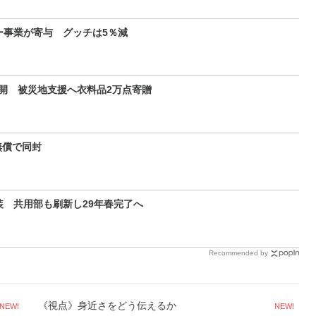
ー事業が寄与 グッチは5％減
開 被災地支援へ衣料品2万点寄贈
無償で同封
装 共用部も刷新し29年春完了へ
Recommended by
《視点》身近さをどう伝えるか
NEW!
NEW!