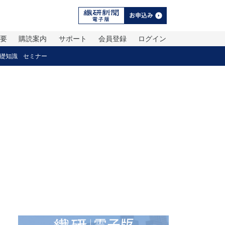
概要
購読案内
サポート
会員登録
ログイン
礎知識
セミナー