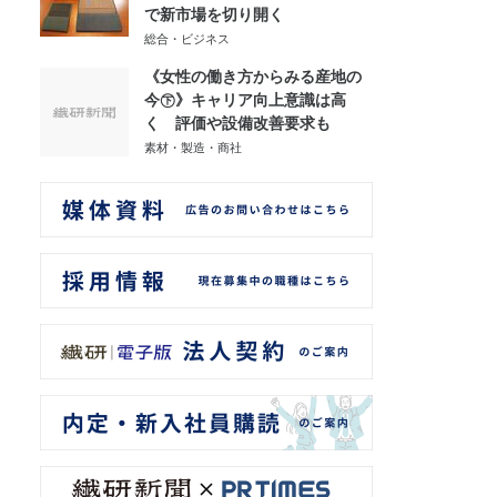
で新市場を切り開く
総合・ビジネス
《女性の働き方からみる産地の
今㊦》キャリア向上意識は高
く 評価や設備改善要求も
素材・製造・商社