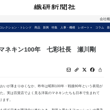
会社
コレクション・トレンド
商品
新興
特集
人事・機構
レポート＋
コラム
基
マネキン100年 七彩社長 瀬川剛
いが薄まりゆくなか、昨年は昭和100年・戦後80年という表現が
た。実は百貨店でよく見る洋装のマネキンたちも日本で生まれて
なります。