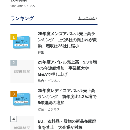
2026/08/05 13:55
ランキング
もっとみる
25年度メンズアパレル売上高ラ
1
ンキング 上位5社の顔ぶれが変
動、増収は25社に縮小
特集
25年度アパレル売上高 5.3％増
2
で5年連続増加 事業拡大や
M&Aで押し上げ
総合・ビジネス
25年度レディスアパレル売上高
3
ランキング 前年度比2.2％増で
5年連続の増加
総合・ビジネス
4
EU、衣料品・履物の新品在庫廃
棄を禁止 大企業が対象