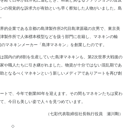
を経て日本が西洋化に進むとき、和装と異なるファッションの普及
ンの視覚的な訴求力が有効といち早く察知した人物がいました。島
。
界的企業である京都の島津製作所2代目島津源蔵の次男で、東京美
津製作所で人体標本模型などを扱う部門に在籍し、マネキンの輸
本初のマネキンメーカー「島津マネキン」を創業したのです。
は国内の約8割を生産していた島津マネキンも、第2次世界大戦後の
家や職人たちに引き継がれました。物資が十分ではない混乱期であ
助となるべくマネキンという新しいメディアでありアートを再び創
ートで、今年で創業80年を迎えます。その間もマネキンたちは変わ
て、今日も美しい姿で人々を見つめています。
（七彩代表取締役社長執行役員 瀬川剛）
◇