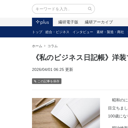
繊研電子版
繊研アーカイブ
トップ
総合・ビジネス
インタビュー
素材・製造・商社
ホーム
コラム
《私のビジネス日記帳》洋装
2026/04/01 06:25 更新
この記事を保存
昭和のにお
目立ちまし
100歳に