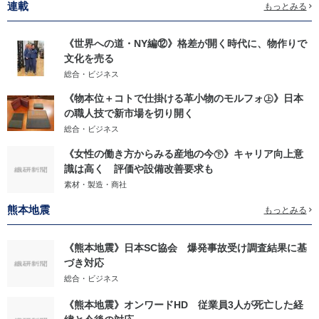
連載
もっとみる
《世界への道・NY編⑫》格差が開く時代に、物作りで
文化を売る
総合・ビジネス
《物本位＋コトで仕掛ける革小物のモルフォ㊤》日本
の職人技で新市場を切り開く
総合・ビジネス
《女性の働き方からみる産地の今㊦》キャリア向上意
識は高く 評価や設備改善要求も
素材・製造・商社
熊本地震
もっとみる
《熊本地震》日本SC協会 爆発事故受け調査結果に基
づき対応
総合・ビジネス
《熊本地震》オンワードHD 従業員3人が死亡した経