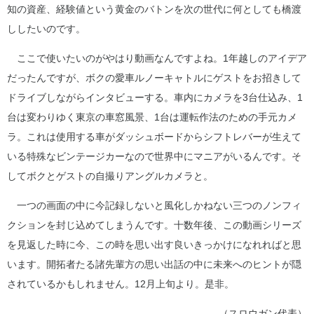
知の資産、経験値という黄金のバトンを次の世代に何としても橋渡
ししたいのです。
ここで使いたいのがやはり動画なんですよね。1年越しのアイデア
だったんですが、ボクの愛車ルノーキャトルにゲストをお招きして
ドライブしながらインタビューする。車内にカメラを3台仕込み、1
台は変わりゆく東京の車窓風景、1台は運転作法のための手元カメ
ラ。これは使用する車がダッシュボードからシフトレバーが生えて
いる特殊なビンテージカーなので世界中にマニアがいるんです。そ
してボクとゲストの自撮りアングルカメラと。
一つの画面の中に今記録しないと風化しかねない三つのノンフィ
クションを封じ込めてしまうんです。十数年後、この動画シリーズ
を見返した時に今、この時を思い出す良いきっかけになれればと思
います。開拓者たる諸先輩方の思い出話の中に未来へのヒントが隠
されているかもしれません。12月上旬より。是非。
（スロウガン代表）