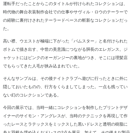
運転手だったことからこのタイトルが付けられたコレクションは、
時代物の舞台衣装制作会社での仕事やサヴィル・ロウのテーラーで
の経験に裏付けされたテーラードベースの斬新なコレクションだっ
た。
高い襟、ウエストが極端に下がった「バムスター」と名付けられた
ボトムで描き出す、中世の美意識につながる胴長のエレガンス。ジ
ャケットにはピンクのオーガンジーの裏地がつき、そこには理髪店
でもらってきた人毛が挟み込まれていた。
そんなサンプルは、その後ナイトクラブへ遊びに行ったときに外に
隠しておいたものの、行方をくらましてしまった。一点も残ってい
ない幻のコレクションである。
今回の展示では、当時一緒にコレクションを制作したプリントデザ
イナーのサイモン・アングレスが、当時のテクニックを再現して作
ったレースとラテックスをミックスした黒いドレスと透明の樹脂に
糸と羽根を埋め込んだドレスの2点を展示。加えて、その後まだ製品