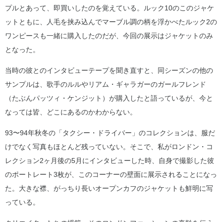
プルとあって、即買いしたのを覚えている。ルック10のこのジャケ
ットともに、人毛を挟み込んでマーブル調の柄を浮かべたルック2の
ワンピースも一緒に購入したのだが、今回の展示はジャケットのみ
となった。
当時の彼とのインタビューテープを聞き直すと、同シーズンの他の
サンプルは、歌手のルルやリアム・ギャラガーのガールフレンド
（たぶんパッツィ・ケンジット）が購入したと語っているが、今と
なっては皆、どこにあるのかわからない。
93〜94年秋冬の「タクシー・ドライバー」のコレクションは、服だ
けでなく写真もほとんど残っていない。そこで、私がロンドン・コ
レクション2ヶ月後の5月にインタビューした時、自身で撮影した彼
のポートレート3枚が、このコーナーの壁面に展示されることになっ
た。大きな襟、がっちり長いオープンカフのジャケットも鮮明に写
っている。