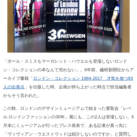
「ポール・スミスもマーガレット・ハウエルも登場しないロンド
ン・コレクションの本なんて売れない」。6年前、繊研新聞社からア
ーカイブ書籍「
ロンドン・コレクション 1984-2017 才気を放つ83
人の出発点
」を出版した時、企画が持ち上がった時点で担当編集者
からそう言われた。
この秋、ロンドンのデザインミュージアムで始まった展覧会「レベ
ル:ロンドンファッションの30年」展にも、この2人は登場しない。6
月末にミュージアムが行ったプレス発表で、ある記者が真っ先に
「ヴィヴィアン・ウエストウッドは紹介しないのですか」と質問し