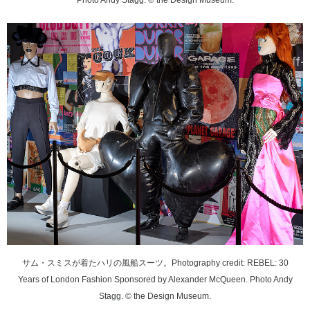
Photo Andy Stagg. © the Design Museum.
サム・スミスが着たハリの風船スーツ。Photography credit: REBEL: 30
Years of London Fashion Sponsored by Alexander McQueen. Photo Andy
Stagg. © the Design Museum.