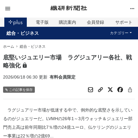
電子版
購読案内
会員登録
サポート
総合・ビジネス
カテゴリー
ホーム
総合・ビジネス
底堅いジュエリー市場 ラグジュアリー各社、戦
略強化
2026/06/18 06:30 更新
有料会員限定
この記事を保存
ラグジュアリー市場が低迷する中で、例外的な底堅さを示してい
るのがジュエリーだ。LVMHの26年1～3月ウォッチ＆ジュエリー部
門売上高は前年同期比7％増の24億ユーロ、仏ケリングのジュエリ
ー事業は22％増の2億69...