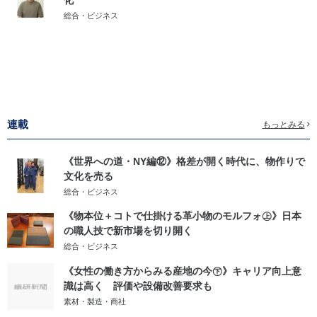
化
総合・ビジネス
連載
もっとみる
《世界への道・NY編⑫》格差が開く時代に、物作りで
文化を売る
総合・ビジネス
《物本位＋コトで仕掛ける革小物のモルフォ㊤》日本
の職人技で新市場を切り開く
総合・ビジネス
《女性の働き方からみる産地の今㊦》キャリア向上意
識は高く 評価や設備改善要求も
素材・製造・商社