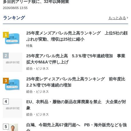
多目的アリーナ核に、32年以降開業
2026/08/05 13:55
ランキング
もっとみる
25年度メンズアパレル売上高ランキング 上位5社の顔
1
ぶれが変動、増収は25社に縮小
特集
2
25年度アパレル売上高 5.3％増で5年連続増加 事業
拡大やM&Aで押し上げ
総合・ビジネス
25年度レディスアパレル売上高ランキング 前年度比
3
2.2％増で5年連続の増加
総合・ビジネス
4
EU、衣料品・履物の新品在庫廃棄を禁止 大企業が対
象
総合・ビジネス
白鳩、今期売上高67億円超へ PB・海外販売などを強
5