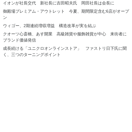
イオンが社長交代 新社長に吉田昭夫氏 岡田社長は会長に
御殿場プレミアム・アウトレット 今夏、期間限定含む6店がオープ
ン
ウィゴー、2期連続増収増益 構造改革が実を結ぶ
クオーツ心斎橋、あす開業 高級雑貨や服飾雑貨が中心 来街者に
ブランド価値発信
成長続ける「ユニクロオンラインストア」 ファストリ日下氏に聞
く、三つのターニングポイント