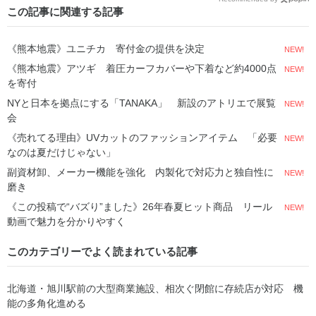
この記事に関連する記事
《熊本地震》ユニチカ 寄付金の提供を決定
NEW!
《熊本地震》アツギ 着圧カーフカバーや下着など約4000点
NEW!
を寄付
NYと日本を拠点にする「TANAKA」 新設のアトリエで展覧
NEW!
会
《売れてる理由》UVカットのファッションアイテム 「必要
NEW!
なのは夏だけじゃない」
副資材卸、メーカー機能を強化 内製化で対応力と独自性に
NEW!
磨き
《この投稿で“バズり”ました》26年春夏ヒット商品 リール
NEW!
動画で魅力を分かりやすく
このカテゴリーでよく読まれている記事
北海道・旭川駅前の大型商業施設、相次ぐ閉館に存続店が対応 機
能の多角化進める