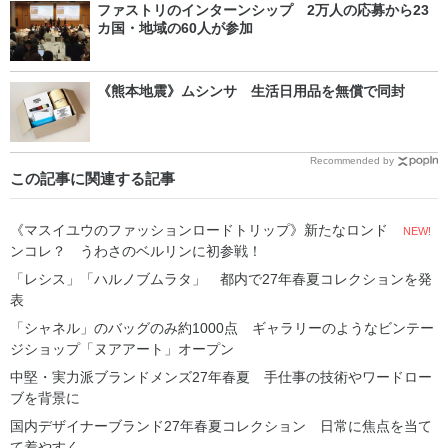
ファストリのインターンシップ 2万人の応募から23
カ国・地域の60人が参加
《熊本地震》ムシンサ 生活日用品を無償で同封
Recommended by
この記事に関連する記事
《マスイユウのファッションロードトリップ》新たなロンド
NEW!
ンコレ？ うわさのベルリンに初参戦！
「レシス」「ハルノブムラタ」 都内で27年春夏コレクションを発
表
「シャネル」のバッグのみ約1000点 ギャラリーのようなビンテー
ジショップ「ヌアアート」オープン
中堅・実力派ブランドメンズ27年春夏 手仕事の技術やワードロー
ブを背景に
国内デザイナーブランド27年春夏コレクション 日常に焦点を当て
て着やすく