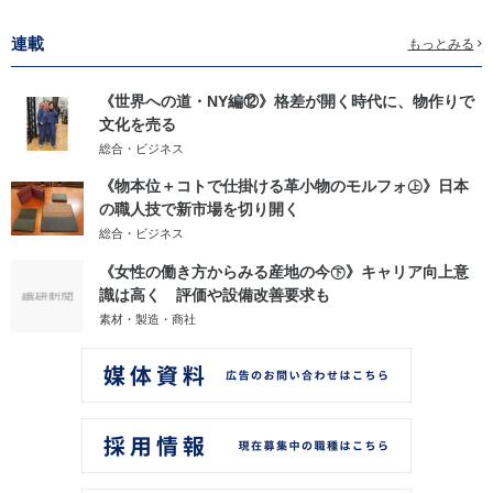
連載
もっとみる
《世界への道・NY編⑫》格差が開く時代に、物作りで
文化を売る
総合・ビジネス
《物本位＋コトで仕掛ける革小物のモルフォ㊤》日本
の職人技で新市場を切り開く
総合・ビジネス
《女性の働き方からみる産地の今㊦》キャリア向上意
識は高く 評価や設備改善要求も
素材・製造・商社