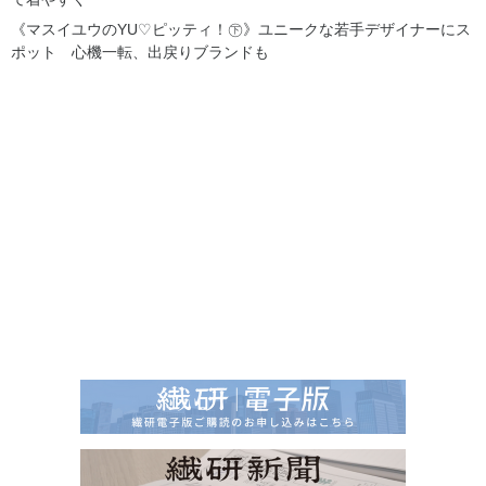
《マスイユウのYU♡ピッティ！㊦》ユニークな若手デザイナーにス
ポット 心機一転、出戻りブランドも