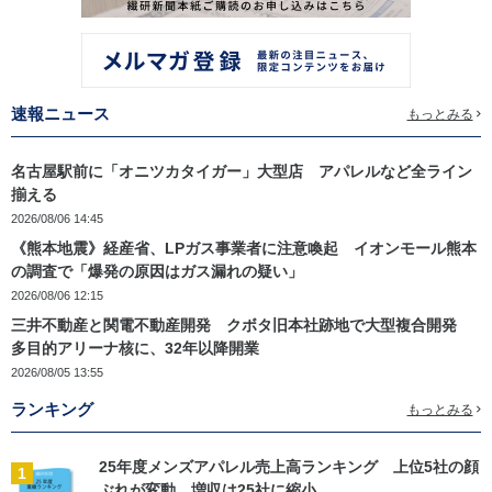
速報ニュース
もっとみる
名古屋駅前に「オニツカタイガー」大型店 アパレルなど全ライン
揃える
2026/08/06 14:45
《熊本地震》経産省、LPガス事業者に注意喚起 イオンモール熊本
の調査で「爆発の原因はガス漏れの疑い」
2026/08/06 12:15
三井不動産と関電不動産開発 クボタ旧本社跡地で大型複合開発
多目的アリーナ核に、32年以降開業
2026/08/05 13:55
ランキング
もっとみる
25年度メンズアパレル売上高ランキング 上位5社の顔
1
ぶれが変動、増収は25社に縮小