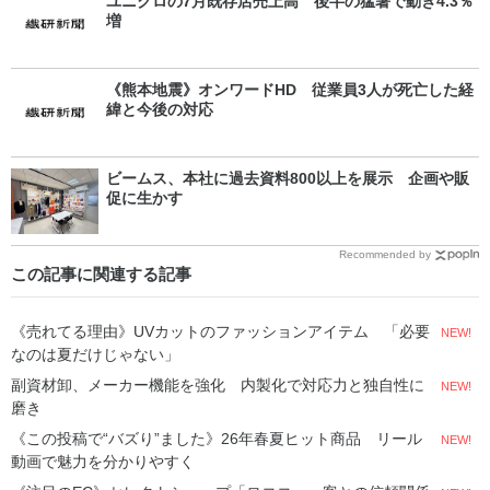
ユニクロの7月既存店売上高 後半の猛暑で動き4.3％
増
《熊本地震》オンワードHD 従業員3人が死亡した経
緯と今後の対応
ビームス、本社に過去資料800以上を展示 企画や販
促に生かす
Recommended by
この記事に関連する記事
《売れてる理由》UVカットのファッションアイテム 「必要
NEW!
なのは夏だけじゃない」
副資材卸、メーカー機能を強化 内製化で対応力と独自性に
NEW!
磨き
《この投稿で“バズり”ました》26年春夏ヒット商品 リール
NEW!
動画で魅力を分かりやすく