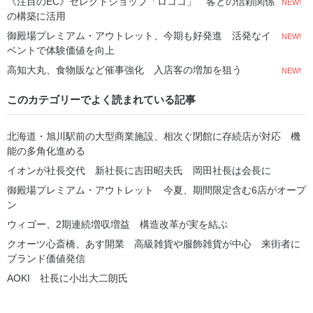
《注目のEC》セレクトショップ「ロココ」 客との信頼関係
NEW!
の構築に活用
御殿場プレミアム・アウトレット、今期も好発進 活発なイ
NEW!
ベントで体験価値を向上
高知大丸、食物販など催事強化 入店客の増加を狙う
NEW!
このカテゴリーでよく読まれている記事
北海道・旭川駅前の大型商業施設、相次ぐ閉館に存続店が対応 機
能の多角化進める
イオンが社長交代 新社長に吉田昭夫氏 岡田社長は会長に
御殿場プレミアム・アウトレット 今夏、期間限定含む6店がオープ
ン
ウィゴー、2期連続増収増益 構造改革が実を結ぶ
クオーツ心斎橋、あす開業 高級雑貨や服飾雑貨が中心 来街者に
ブランド価値発信
AOKI 社長に小出大二朗氏