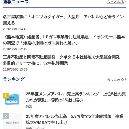
速報ニュース
もっとみる
名古屋駅前に「オニツカタイガー」大型店 アパレルなど全ライン
揃える
2026/08/06 14:45
《熊本地震》経産省、LPガス事業者に注意喚起 イオンモール熊本
の調査で「爆発の原因はガス漏れの疑い」
2026/08/06 12:15
三井不動産と関電不動産開発 クボタ旧本社跡地で大型複合開発
多目的アリーナ核に、32年以降開業
2026/08/05 13:55
ランキング
もっとみる
25年度メンズアパレル売上高ランキング 上位5社の顔
1
ぶれが変動、増収は25社に縮小
特集
2
25年度アパレル売上高 5.3％増で5年連続増加 事業
拡大やM&Aで押し上げ
総合・ビジネス