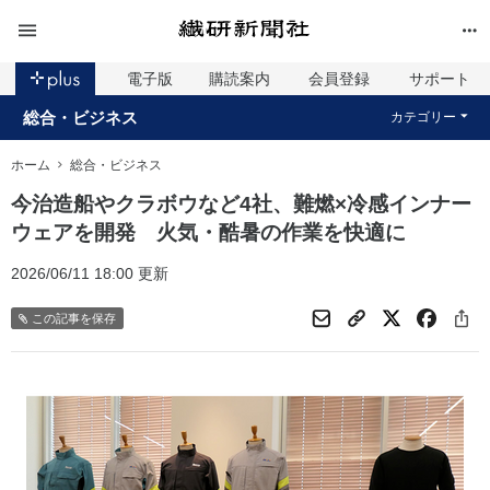
電子版
購読案内
会員登録
サポート
総合・ビジネス
カテゴリー
ホーム
総合・ビジネス
今治造船やクラボウなど4社、難燃×冷感インナー
ウェアを開発 火気・酷暑の作業を快適に
2026/06/11 18:00 更新
この記事を保存