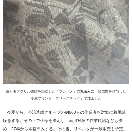
綿とモダクリル繊維を混紡した「ブレバノ」の丸編みに、難燃性を付与した
冷感プリント「フリーズテック」で加工した
今夏から、今治造船グループの約500人の作業者を対象に着用試
験をする。その上で仕様を決定し、着用対象の作業現場なども決
め、27年から本格導入する。その後、リベルタが一般販売も予定。