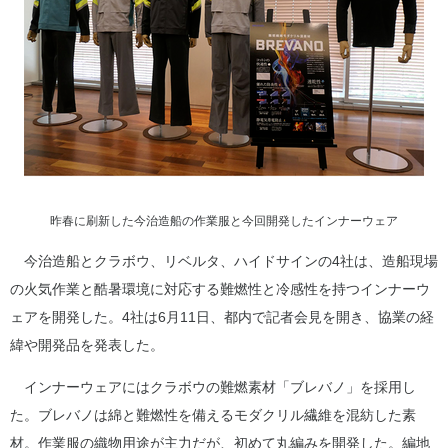
昨春に刷新した今治造船の作業服と今回開発したインナーウェア
今治造船とクラボウ、リベルタ、ハイドサインの4社は、造船現場
の火気作業と酷暑環境に対応する難燃性と冷感性を持つインナーウ
ェアを開発した。4社は6月11日、都内で記者会見を開き、協業の経
緯や開発品を発表した。
インナーウェアにはクラボウの難燃素材「ブレバノ」を採用し
た。ブレバノは綿と難燃性を備えるモダクリル繊維を混紡した素
材。作業服の織物用途が主力だが、初めて丸編みを開発した。編地