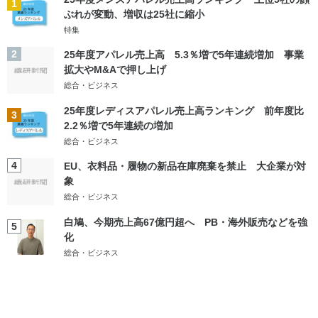
1
ぶれが変動、増収は25社に縮小
特集
2
25年度アパレル売上高 5.3％増で5年連続増加 事業
拡大やM&Aで押し上げ
総合・ビジネス
25年度レディスアパレル売上高ランキング 前年度比
3
2.2％増で5年連続の増加
総合・ビジネス
4
EU、衣料品・履物の新品在庫廃棄を禁止 大企業が対
象
総合・ビジネス
白鳩、今期売上高67億円超へ PB・海外販売などを強
5
化
総合・ビジネス