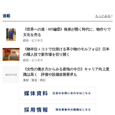
連載
もっとみる
《世界への道・NY編⑫》格差が開く時代に、物作りで
文化を売る
総合・ビジネス
《物本位＋コトで仕掛ける革小物のモルフォ㊤》日本
の職人技で新市場を切り開く
総合・ビジネス
《女性の働き方からみる産地の今㊦》キャリア向上意
識は高く 評価や設備改善要求も
素材・製造・商社