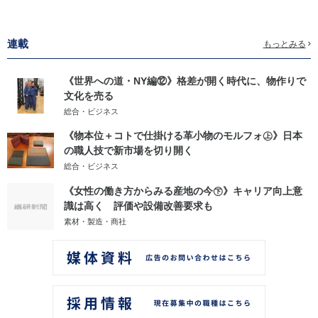
連載
もっとみる
《世界への道・NY編⑫》格差が開く時代に、物作りで
文化を売る
総合・ビジネス
《物本位＋コトで仕掛ける革小物のモルフォ㊤》日本
の職人技で新市場を切り開く
総合・ビジネス
《女性の働き方からみる産地の今㊦》キャリア向上意
識は高く 評価や設備改善要求も
素材・製造・商社