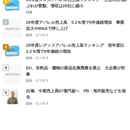
1
ぶれが変動、増収は25社に縮小
特集
2
25年度アパレル売上高 5.3％増で5年連続増加 事業
拡大やM&Aで押し上げ
総合・ビジネス
25年度レディスアパレル売上高ランキング 前年度比
3
2.2％増で5年連続の増加
総合・ビジネス
4
EU、衣料品・履物の新品在庫廃棄を禁止 大企業が対
象
総合・ビジネス
白鳩、今期売上高67億円超へ PB・海外販売などを強
5
化
総合・ビジネス