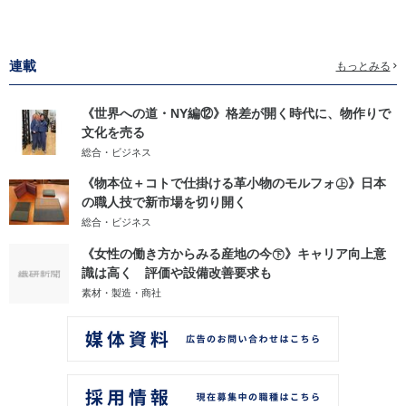
連載
もっとみる
《世界への道・NY編⑫》格差が開く時代に、物作りで
文化を売る
総合・ビジネス
《物本位＋コトで仕掛ける革小物のモルフォ㊤》日本
の職人技で新市場を切り開く
総合・ビジネス
《女性の働き方からみる産地の今㊦》キャリア向上意
識は高く 評価や設備改善要求も
素材・製造・商社