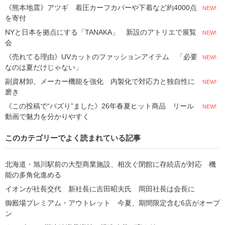
《熊本地震》アツギ 着圧カーフカバーや下着など約4000点
NEW!
を寄付
NYと日本を拠点にする「TANAKA」 新設のアトリエで展覧
NEW!
会
《売れてる理由》UVカットのファッションアイテム 「必要
NEW!
なのは夏だけじゃない」
副資材卸、メーカー機能を強化 内製化で対応力と独自性に
NEW!
磨き
《この投稿で“バズり”ました》26年春夏ヒット商品 リール
NEW!
動画で魅力を分かりやすく
このカテゴリーでよく読まれている記事
北海道・旭川駅前の大型商業施設、相次ぐ閉館に存続店が対応 機
能の多角化進める
イオンが社長交代 新社長に吉田昭夫氏 岡田社長は会長に
御殿場プレミアム・アウトレット 今夏、期間限定含む6店がオープ
ン