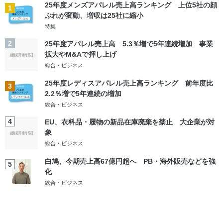
25年度メンズアパレル売上高ランキング 上位5社の顔
1
ぶれが変動、増収は25社に縮小
特集
2
25年度アパレル売上高 5.3％増で5年連続増加 事業
拡大やM&Aで押し上げ
総合・ビジネス
25年度レディスアパレル売上高ランキング 前年度比
3
2.2％増で5年連続の増加
総合・ビジネス
4
EU、衣料品・履物の新品在庫廃棄を禁止 大企業が対
象
総合・ビジネス
白鳩、今期売上高67億円超へ PB・海外販売などを強
5
化
総合・ビジネス