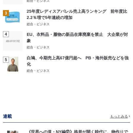
総合・ビジネス
25年度レディスアパレル売上高ランキング 前年度比
3
2.2％増で5年連続の増加
総合・ビジネス
4
EU、衣料品・履物の新品在庫廃棄を禁止 大企業が対
象
総合・ビジネス
白鳩、今期売上高67億円超へ PB・海外販売などを強
5
化
総合・ビジネス
連載
もっとみる
《世界への道・NY編⑫》格差が開く時代に、物作りで