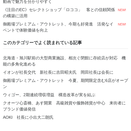
動画で魅力を分かりやすく
《注目のEC》セレクトショップ「ロココ」 客との信頼関係
NEW!
の構築に活用
御殿場プレミアム・アウトレット、今期も好発進 活発なイ
NEW!
ベントで体験価値を向上
このカテゴリーでよく読まれている記事
北海道・旭川駅前の大型商業施設、相次ぐ閉館に存続店が対応 機
能の多角化進める
イオンが社長交代 新社長に吉田昭夫氏 岡田社長は会長に
御殿場プレミアム・アウトレット 今夏、期間限定含む6店がオープ
ン
ウィゴー、2期連続増収増益 構造改革が実を結ぶ
クオーツ心斎橋、あす開業 高級雑貨や服飾雑貨が中心 来街者に
ブランド価値発信
AOKI 社長に小出大二朗氏