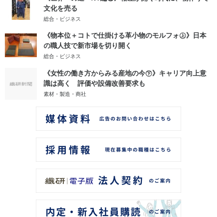
文化を売る
総合・ビジネス
《物本位＋コトで仕掛ける革小物のモルフォ㊤》日本
の職人技で新市場を切り開く
総合・ビジネス
《女性の働き方からみる産地の今㊦》キャリア向上意
識は高く 評価や設備改善要求も
素材・製造・商社