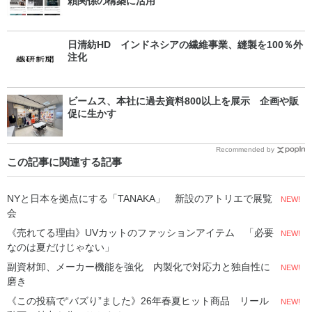
頼関係の構築に活用
日清紡HD インドネシアの繊維事業、縫製を100％外
注化
ビームス、本社に過去資料800以上を展示 企画や販
促に生かす
Recommended by
この記事に関連する記事
NYと日本を拠点にする「TANAKA」 新設のアトリエで展覧
NEW!
会
《売れてる理由》UVカットのファッションアイテム 「必要
NEW!
なのは夏だけじゃない」
副資材卸、メーカー機能を強化 内製化で対応力と独自性に
NEW!
磨き
《この投稿で“バズり”ました》26年春夏ヒット商品 リール
NEW!