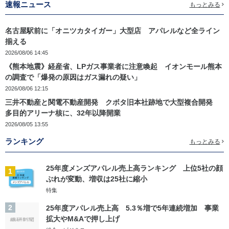
速報ニュース
もっとみる
名古屋駅前に「オニツカタイガー」大型店 アパレルなど全ライン
揃える
2026/08/06 14:45
《熊本地震》経産省、LPガス事業者に注意喚起 イオンモール熊本
の調査で「爆発の原因はガス漏れの疑い」
2026/08/06 12:15
三井不動産と関電不動産開発 クボタ旧本社跡地で大型複合開発
多目的アリーナ核に、32年以降開業
2026/08/05 13:55
ランキング
もっとみる
25年度メンズアパレル売上高ランキング 上位5社の顔
1
ぶれが変動、増収は25社に縮小
特集
2
25年度アパレル売上高 5.3％増で5年連続増加 事業
拡大やM&Aで押し上げ