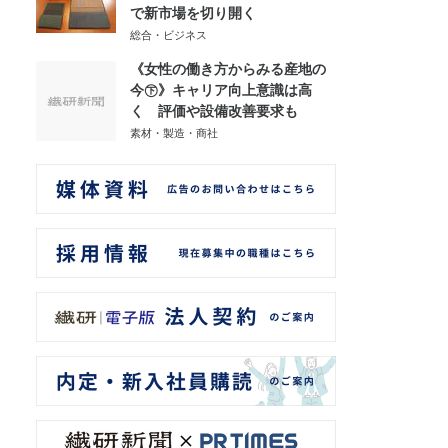
で新市場を切り開く
総合・ビジネス
《女性の働き方からみる産地の
今㊦》キャリア向上意識は高
く 評価や設備改善要求も
素材・製造・商社