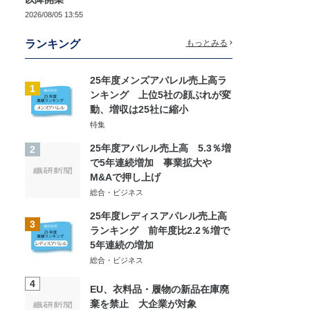
2026/08/05 13:55
ランキング
もっとみる
25年度メンズアパレル売上高ラ
1
ンキング 上位5社の顔ぶれが変
動、増収は25社に縮小
特集
25年度アパレル売上高 5.3％増
2
で5年連続増加 事業拡大や
M&Aで押し上げ
総合・ビジネス
25年度レディスアパレル売上高
3
ランキング 前年度比2.2％増で
5年連続の増加
総合・ビジネス
4
EU、衣料品・履物の新品在庫廃
棄を禁止 大企業が対象