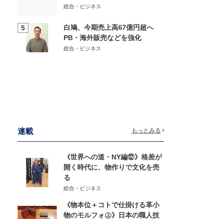
総合・ビジネス
白鳩、今期売上高67億円超へ
5
PB・海外販売などを強化
総合・ビジネス
連載
もっとみる
《世界への道・NY編⑫》格差が
開く時代に、物作りで文化を売
る
総合・ビジネス
《物本位＋コトで仕掛ける革小
物のモルフォ㊤》日本の職人技