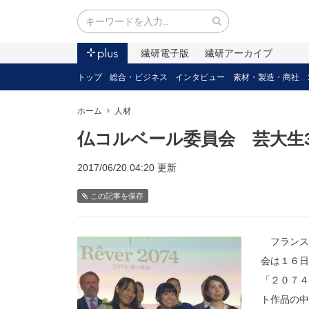
繊研電子版
繊研アーカイブ
トップ
総合・ビジネス
インタビュー
素材・製造・商社
ホーム
人材
仏コルベール委員会 芸大生
2017/06/20 04:20 更新
この記事を保存
フランス
会は１６日
「２０７４
ト作品の中