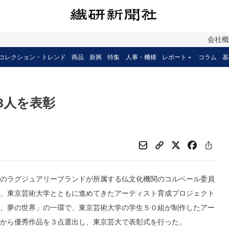
会社
コレクション・トレンド
商品
新興
特集
人事・機構
レポート＋
コラム
基
3人を表彰
のラグジュアリーブランドが所属する仏文化機関のコルベール委員
、東京芸術大学とともに進めてきたアーティスト育成プロジェクト
、夢の世界」の一環で、東京芸術大学の学生５０組が制作したアー
から優秀作品を３点選出し、東京芸大で表彰式を行った。