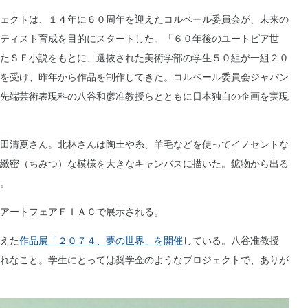
ェクトは、１４年に６０周年を迎えたコルベール委員会が、未来の
ティスト育成を目的にスタートした。「６０年後のユートピア世
たＳＦ小説をもとに、選抜された美術学部の学生５０組が一組２０
を受け、昨年から作品を制作してきた。コルベール委員会ジャパン
先端芸術表現科の八谷和彦准教授らとともに日本独自の企画を実現
田清夏さん。北林さんは陶土や糸、羊毛などを使ってイノセントな
緻密（ちみつ）な模様を大きなキャンバスに描いた。鉱物から出る
。
アートフェアＦＩＡＣで展示される。
えた
作品展「２０７４、夢の世界」を開催
している。八谷准教授
れなこと。学生にとっては奨学金のようなプロジェクトで、ありが