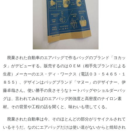
廃棄された自動車のエアバッグで作るバッグのブランド「ヨカッ
タ」がデビューする。販売するのはＯＥＭ（相手先ブランドによる
生産）メーカーのエス・ディ・ワークス（電話０３・５４６５・１
８５５）、デザインはバッグブランド「マヌー」のデザイナー、伊
藤卓哉さん。使い勝手の良さそうなトートバッグやショルダーバッ
グは、言われてみればのエアバッグ的強度と高密度のナイロン素
材。その背景や工程の話を聞くと、味わいも増してくる。
廃棄された自動車は今、そのほとんどの部分がリサイクルされて
いるそうだ。なのにエアバッグだけは使い道がないからと焼却され