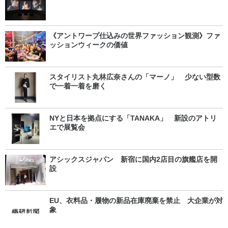
《アントワープ仕込みの世界ファッション観測》ファ
ッションウィークの価値
スタイリスト丸林広奈さんの「マーノ」 少ない型数
で一着一着を磨く
NYと日本を拠点にする「TANAKA」 新設のアトリ
エで展覧会
アシックスジャパン 新宿に国内2店目の旗艦店を開
設
EU、衣料品・履物の新品在庫廃棄を禁止 大企業が対
象