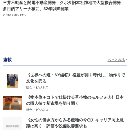
三井不動産と関電不動産開発 クボタ旧本社跡地で大型複合開発
多目的アリーナ核に、32年以降開業
2026/08/05 13:55
連載
もっとみる
《世界への道・NY編⑫》格差が開く時代に、物作りで
文化を売る
総合・ビジネス
《物本位＋コトで仕掛ける革小物のモルフォ㊤》日本
の職人技で新市場を切り開く
総合・ビジネス
《女性の働き方からみる産地の今㊦》キャリア向上意
識は高く 評価や設備改善要求も