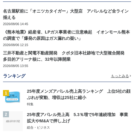
名古屋駅前に「オニツカタイガー」大型店 アパレルなど全ライン
揃える
2026/08/06 14:45
《熊本地震》経産省、LPガス事業者に注意喚起 イオンモール熊本
の調査で「爆発の原因はガス漏れの疑い」
2026/08/06 12:15
三井不動産と関電不動産開発 クボタ旧本社跡地で大型複合開発
多目的アリーナ核に、32年以降開業
2026/08/05 13:55
ランキング
もっとみる
25年度メンズアパレル売上高ランキング 上位5社の顔
1
ぶれが変動、増収は25社に縮小
特集
2
25年度アパレル売上高 5.3％増で5年連続増加 事業
拡大やM&Aで押し上げ
総合・ビジネス