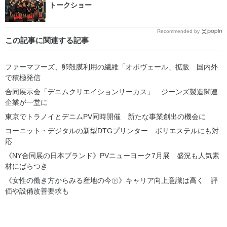
トークショー
Recommended by
この記事に関連する記事
ファーマフーズ、卵殻膜利用の繊維「オボヴェール」拡販 国内外
で積極発信
合同展示会「デニムクリエイションサーカス」 ジーンズ製造関連
企業が一堂に
東京でトラノイとデニムPV同時開催 新たな事業創出の機会に
コーニット・デジタルの新型DTGプリンター ポリエステルにも対
応
《NY合同展の日本ブランド》PVニューヨーク7月展 盛況も人気素
材にばらつき
《女性の働き方からみる産地の今㊦》キャリア向上意識は高く 評
価や設備改善要求も