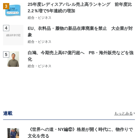
25年度レディスアパレル売上高ランキング 前年度比
3
2.2％増で5年連続の増加
総合・ビジネス
4
EU、衣料品・履物の新品在庫廃棄を禁止 大企業が対
象
総合・ビジネス
白鳩、今期売上高67億円超へ PB・海外販売などを強
5
化
総合・ビジネス
連載
もっとみる
《世界への道・NY編⑫》格差が開く時代に、物作りで
文化を売る