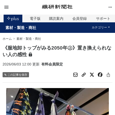
電子版
購読案内
会員登録
サポート
素材・製造・商社
カテゴリー
ホーム
素材・製造・商社
《服地卸トップがみる2050年㊤》置き換えられな
い人の感性
2026/06/03 12:00 更新
有料会員限定
この記事を保存