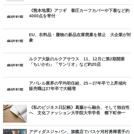
《熊本地震》アツギ 着圧カーフカバーや下着など約
4000点を寄付
EU、衣料品・履物の新品在庫廃棄を禁止 大企業が対
象
ルクア大阪のルクアサウス 11、12月に第2期開業
「ちいかわ」「サンリオ」など約20店
アパレル業界の平均初任給、25～27年卒で上昇傾向
販売職は27年卒で大幅増
《私のビジネス日記帳》葛藤から融合、そして独自性
へ 文化ファッション大学院大学学長 櫛下町伸一
アディダスジャパン、旗艦店でバスケ河村勇輝選手の