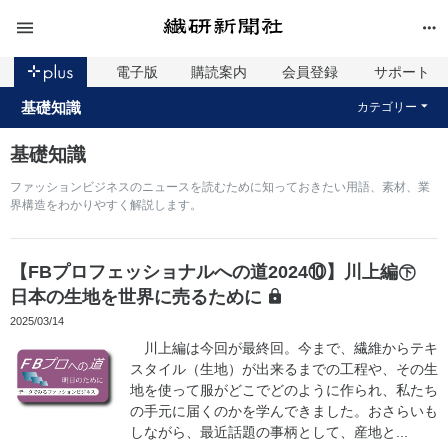
電子版
購読案内
会員登録
サポート
基礎知識
カテゴリー
基礎知識
ファッションビジネスのニュースを読むために知っておきたい用語、素材、業
界構造をわかりやすく解説します。
【FBプロフェッショナルへの道2024⑩】川上編㊦
日本の生地を世界に売るために
2025/03/14
川上編は今回が最終回。今まで、繊維からテキ
スタイル（生地）が出来るまでの工程や、その生
地を使って服がどこでどのように作られ、私たち
の手元に届くのかを学んできました。おさらいも
しながら、最近話題の事柄として、産地と...