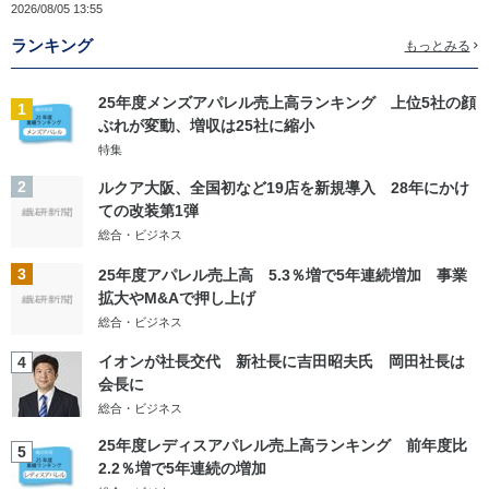
2026/08/05 13:55
ランキング
もっとみる
25年度メンズアパレル売上高ランキング 上位5社の顔
1
ぶれが変動、増収は25社に縮小
特集
2
ルクア大阪、全国初など19店を新規導入 28年にかけ
ての改装第1弾
総合・ビジネス
3
25年度アパレル売上高 5.3％増で5年連続増加 事業
拡大やM&Aで押し上げ
総合・ビジネス
イオンが社長交代 新社長に吉田昭夫氏 岡田社長は
4
会長に
総合・ビジネス
25年度レディスアパレル売上高ランキング 前年度比
5
2.2％増で5年連続の増加