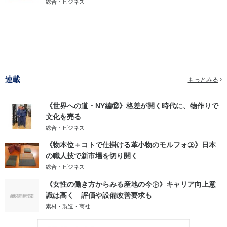
総合・ビジネス
連載
もっとみる
《世界への道・NY編⑫》格差が開く時代に、物作りで
文化を売る
総合・ビジネス
《物本位＋コトで仕掛ける革小物のモルフォ㊤》日本
の職人技で新市場を切り開く
総合・ビジネス
《女性の働き方からみる産地の今㊦》キャリア向上意
識は高く 評価や設備改善要求も
素材・製造・商社