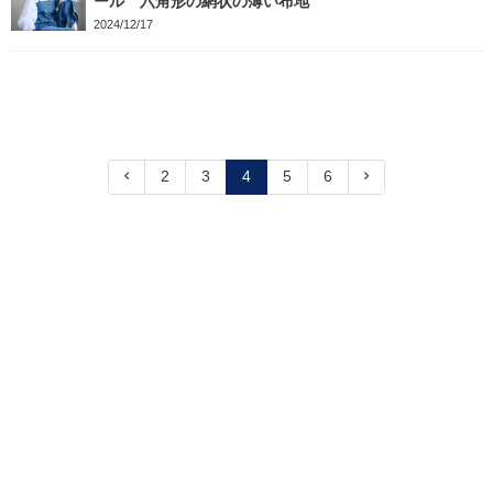
ール 六角形の網状の薄い布地
2024/12/17
2
3
4
5
6