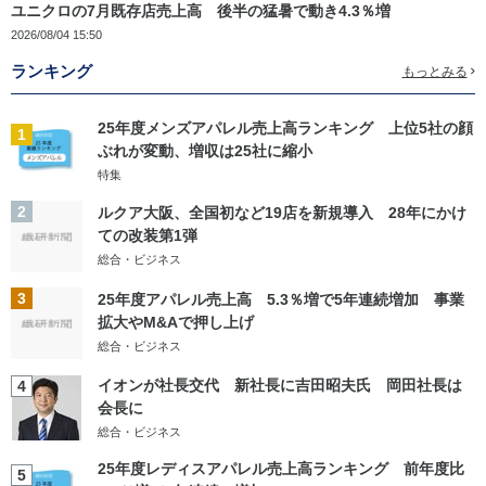
ユニクロの7月既存店売上高 後半の猛暑で動き4.3％増
2026/08/04 15:50
ランキング
もっとみる
25年度メンズアパレル売上高ランキング 上位5社の顔
1
ぶれが変動、増収は25社に縮小
特集
2
ルクア大阪、全国初など19店を新規導入 28年にかけ
ての改装第1弾
総合・ビジネス
3
25年度アパレル売上高 5.3％増で5年連続増加 事業
拡大やM&Aで押し上げ
総合・ビジネス
イオンが社長交代 新社長に吉田昭夫氏 岡田社長は
4
会長に
総合・ビジネス
25年度レディスアパレル売上高ランキング 前年度比
5