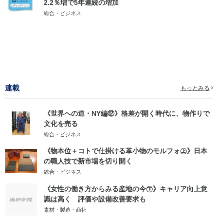
2.2％増で5年連続の増加
総合・ビジネス
連載
もっとみる
《世界への道・NY編⑫》格差が開く時代に、物作りで
文化を売る
総合・ビジネス
《物本位＋コトで仕掛ける革小物のモルフォ㊤》日本
の職人技で新市場を切り開く
総合・ビジネス
《女性の働き方からみる産地の今㊦》キャリア向上意
識は高く 評価や設備改善要求も
素材・製造・商社