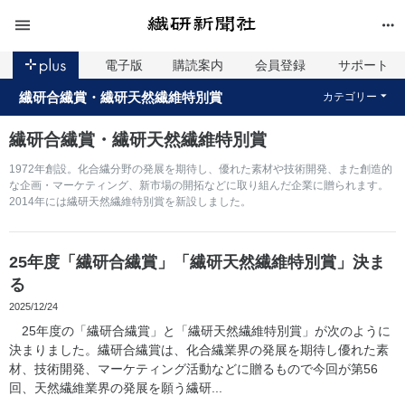
電子版
購読案内
会員登録
サポート
繊研合繊賞・繊研天然繊維特別賞
カテゴリー
繊研合繊賞・繊研天然繊維特別賞
1972年創設。化合繊分野の発展を期待し、優れた素材や技術開発、また創造的
な企画・マーケティング、新市場の開拓などに取り組んだ企業に贈られます。
2014年には繊研天然繊維特別賞を新設しました。
25年度「繊研合繊賞」「繊研天然繊維特別賞」決ま
る
2025/12/24
25年度の「繊研合繊賞」と「繊研天然繊維特別賞」が次のように
決まりました。繊研合繊賞は、化合繊業界の発展を期待し優れた素
材、技術開発、マーケティング活動などに贈るもので今回が第56
回、天然繊維業界の発展を願う繊研...