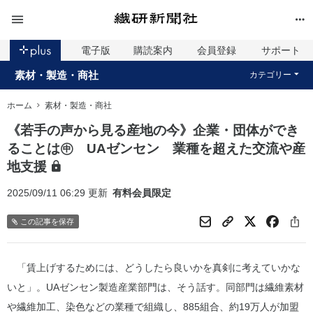
電子版
購読案内
会員登録
サポート
素材・製造・商社
カテゴリー
ホーム
素材・製造・商社
《若手の声から見る産地の今》企業・団体ができ
ることは㊥ UAゼンセン 業種を超えた交流や産
地支援
2025/09/11 06:29 更新
有料会員限定
この記事を保存
「賃上げするためには、どうしたら良いかを真剣に考えていかな
いと」。UAゼンセン製造産業部門は、そう話す。同部門は繊維素材
や繊維加工、染色などの業種で組織し、885組合、約19万人が加盟