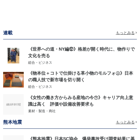
連載
もっとみる
《世界への道・NY編⑫》格差が開く時代に、物作りで
文化を売る
総合・ビジネス
《物本位＋コトで仕掛ける革小物のモルフォ㊤》日本
の職人技で新市場を切り開く
総合・ビジネス
《女性の働き方からみる産地の今㊦》キャリア向上意
識は高く 評価や設備改善要求も
素材・製造・商社
熊本地震
もっとみる
《熊本地震》日本SC協会 爆発事故受け調査結果に基