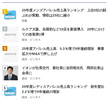
25年度メンズアパレル売上高ランキング 上位5社の顔
1
ぶれが変動、増収は25社に縮小
特集
2
ルクア大阪、全国初など19店を新規導入 28年にかけ
ての改装第1弾
総合・ビジネス
3
25年度アパレル売上高 5.3％増で5年連続増加 事業
拡大やM&Aで押し上げ
総合・ビジネス
イオンが社長交代 新社長に吉田昭夫氏 岡田社長は
4
会長に
総合・ビジネス
25年度レディスアパレル売上高ランキング 前年度比
5
2.2％増で5年連続の増加
総合・ビジネス