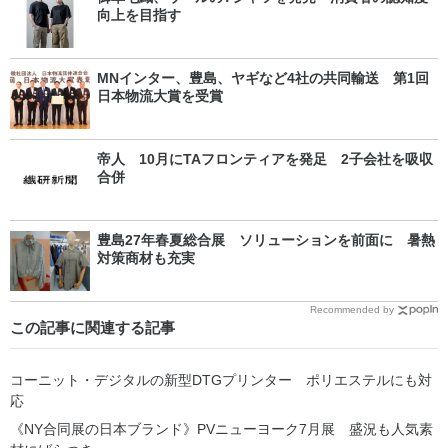
向上を目指す
MNインター、豊島、ヤギなど4社の共同輸送 第1回
日本物流大賞を受賞
帝人 10月にTAフロンティアを発足 2子会社を吸収
合併
豊島27年春夏総合展 ソリューションを前面に 暑熱
対策商材も充実
Recommended by
この記事に関連する記事
コーニット・デジタルの新型DTGプリンター ポリエステルにも対
応
《NY合同展の日本ブランド》PVニューヨーク7月展 盛況も人気素