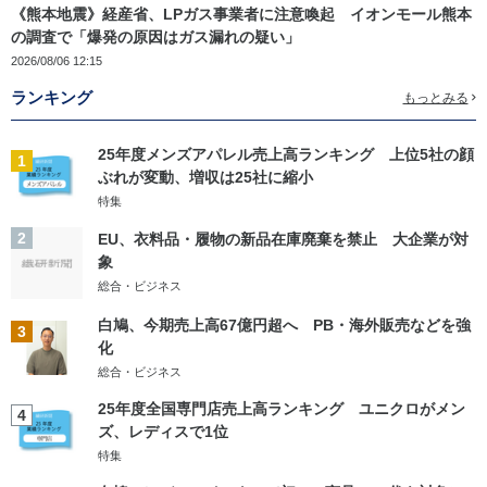
《熊本地震》経産省、LPガス事業者に注意喚起 イオンモール熊本
の調査で「爆発の原因はガス漏れの疑い」
2026/08/06 12:15
ランキング
もっとみる
25年度メンズアパレル売上高ランキング 上位5社の顔
1
ぶれが変動、増収は25社に縮小
特集
2
EU、衣料品・履物の新品在庫廃棄を禁止 大企業が対
象
総合・ビジネス
白鳩、今期売上高67億円超へ PB・海外販売などを強
3
化
総合・ビジネス
25年度全国専門店売上高ランキング ユニクロがメン
4
ズ、レディスで1位
特集