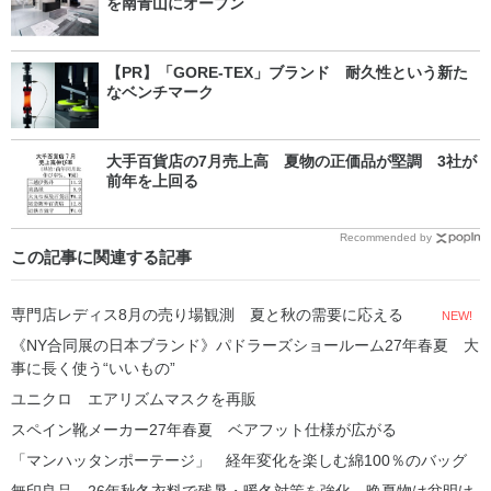
を南青山にオープン
【PR】「GORE-TEX」ブランド 耐久性という新た
なベンチマーク
大手百貨店の7月売上高 夏物の正価品が堅調 3社が
前年を上回る
Recommended by
この記事に関連する記事
専門店レディス8月の売り場観測 夏と秋の需要に応える
NEW!
《NY合同展の日本ブランド》パドラーズショールーム27年春夏 大
事に長く使う“いいもの”
ユニクロ エアリズムマスクを再販
スペイン靴メーカー27年春夏 ベアフット仕様が広がる
「マンハッタンポーテージ」 経年変化を楽しむ綿100％のバッグ
無印良品、26年秋冬衣料で残暑・暖冬対策を強化 晩夏物は盆明け