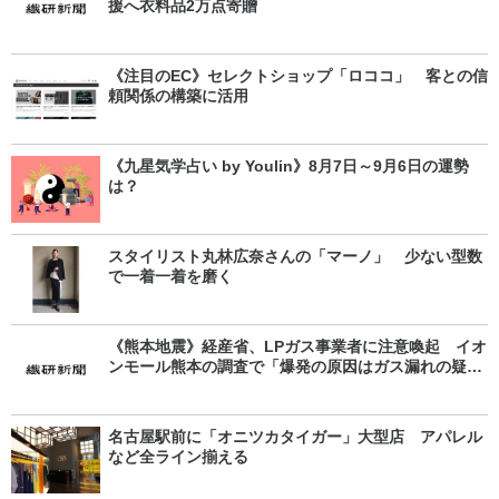
援へ衣料品2万点寄贈
《注目のEC》セレクトショップ「ロココ」 客との信
頼関係の構築に活用
《九星気学占い by Youlin》8月7日～9月6日の運勢
は？
スタイリスト丸林広奈さんの「マーノ」 少ない型数
で一着一着を磨く
《熊本地震》経産省、LPガス事業者に注意喚起 イオ
ンモール熊本の調査で「爆発の原因はガス漏れの疑
い」
名古屋駅前に「オニツカタイガー」大型店 アパレル
など全ライン揃える