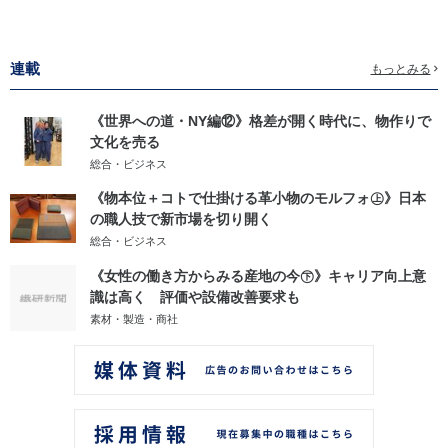
連載
もっとみる
《世界への道・NY編⑫》格差が開く時代に、物作りで
文化を売る
総合・ビジネス
《物本位＋コトで仕掛ける革小物のモルフォ㊤》日本
の職人技で新市場を切り開く
総合・ビジネス
《女性の働き方からみる産地の今㊦》キャリア向上意
識は高く 評価や設備改善要求も
素材・製造・商社