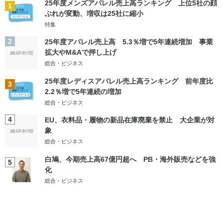
25年度メンズアパレル売上高ランキング 上位5社の顔
1
ぶれが変動、増収は25社に縮小
特集
2
25年度アパレル売上高 5.3％増で5年連続増加 事業
拡大やM&Aで押し上げ
総合・ビジネス
25年度レディスアパレル売上高ランキング 前年度比
3
2.2％増で5年連続の増加
総合・ビジネス
4
EU、衣料品・履物の新品在庫廃棄を禁止 大企業が対
象
総合・ビジネス
白鳩、今期売上高67億円超へ PB・海外販売などを強
5
化
総合・ビジネス