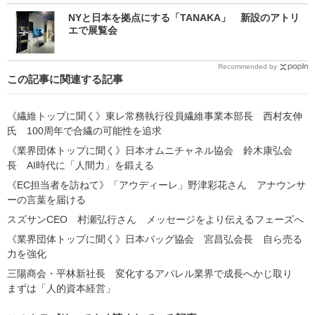
NYと日本を拠点にする「TANAKA」 新設のアトリ
エで展覧会
Recommended by
この記事に関連する記事
《繊維トップに聞く》東レ常務執行役員繊維事業本部長 西村友伸
氏 100周年で合繊の可能性を追求
《業界団体トップに聞く》日本オムニチャネル協会 鈴木康弘会
長 AI時代に「人間力」を鍛える
《EC担当者を訪ねて》「アウディーレ」野津彩花さん アナウンサ
ーの言葉を届ける
スズサンCEO 村瀬弘行さん メッセージをより伝えるフェーズへ
《業界団体トップに聞く》日本バッグ協会 宮昌弘会長 自ら売る
力を強化
三陽商会・平林新社長 変化するアパレル業界で成長へかじ取り
まずは「人的資本経営」