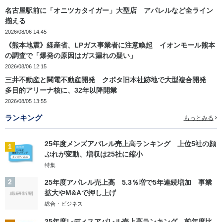
名古屋駅前に「オニツカタイガー」大型店 アパレルなど全ライン
揃える
2026/08/06 14:45
《熊本地震》経産省、LPガス事業者に注意喚起 イオンモール熊本
の調査で「爆発の原因はガス漏れの疑い」
2026/08/06 12:15
三井不動産と関電不動産開発 クボタ旧本社跡地で大型複合開発
多目的アリーナ核に、32年以降開業
2026/08/05 13:55
ランキング
もっとみる
25年度メンズアパレル売上高ランキング 上位5社の顔
1
ぶれが変動、増収は25社に縮小
特集
2
25年度アパレル売上高 5.3％増で5年連続増加 事業
拡大やM&Aで押し上げ
総合・ビジネス
25年度レディスアパレル売上高ランキング 前年度比