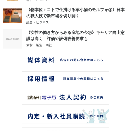
《物本位＋コトで仕掛ける革小物のモルフォ㊤》日本
の職人技で新市場を切り開く
総合・ビジネス
《女性の働き方からみる産地の今㊦》キャリア向上意
識は高く 評価や設備改善要求も
素材・製造・商社