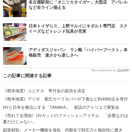
名古屋駅前に「オニツカタイガー」大型店 アパレル
など全ライン揃える
日本トイザらス、上野マルイにキダルト専門店 スク
イーズなどトレンド玩具が充実
アディダスジャパン ラン靴「ハイパーブースト」本
格販売 速さから楽しさへ
Recommended by
この記事に関連する記事
《熊本地震》ユニチカ 寄付金の提供を決定
《熊本地震》アツギ 着圧カーフカバーや下着など約4000点を寄付
NYと日本を拠点にする「TANAKA」 新設のアトリエで展覧会
《売れてる理由》UVカットのファッションアイテム 「必要なのは
夏だけじゃない」
副資材卸、メーカー機能を強化 内製化で対応力と独自性に磨き