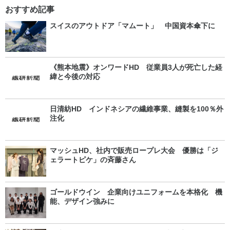
おすすめ記事
スイスのアウトドア「マムート」 中国資本傘下に
《熊本地震》オンワードHD 従業員3人が死亡した経
緯と今後の対応
日清紡HD インドネシアの繊維事業、縫製を100％外
注化
マッシュHD、社内で販売ロープレ大会 優勝は「ジ
ェラートピケ」の斉藤さん
ゴールドウイン 企業向けユニフォームを本格化 機
能、デザイン強みに