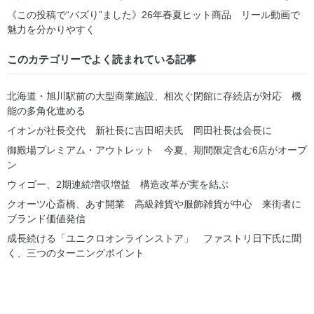
《この投稿で“バズり”ました》26年春夏ヒット商品 リール動画で
魅力を分かりやすく
このカテゴリーでよく読まれている記事
北海道・旭川駅前の大型商業施設、相次ぐ閉館に存続店が対応 機
能の多角化進める
イオンが社長交代 新社長に吉田昭夫氏 岡田社長は会長に
御殿場プレミアム・アウトレット 今夏、期間限定含む6店がオープ
ン
ウィゴー、2期連続増収増益 構造改革が実を結ぶ
クオーツ心斎橋、あす開業 高級雑貨や服飾雑貨が中心 来街者に
ブランド価値発信
成長続ける「ユニクロオンラインストア」 ファストリ日下氏に聞
く、三つのターニングポイント