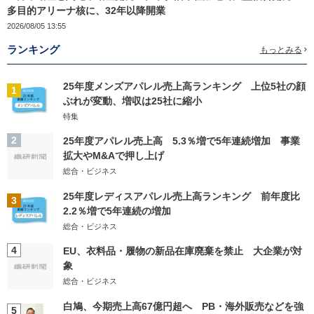
多目的アリーナ核に、32年以降開業
2026/08/05 13:55
ランキング
もっとみる
25年度メンズアパレル売上高ランキング 上位5社の顔
1
ぶれが変動、増収は25社に縮小
特集
2
25年度アパレル売上高 5.3％増で5年連続増加 事業
拡大やM&Aで押し上げ
総合・ビジネス
25年度レディスアパレル売上高ランキング 前年度比
3
2.2％増で5年連続の増加
総合・ビジネス
4
EU、衣料品・履物の新品在庫廃棄を禁止 大企業が対
象
総合・ビジネス
白鳩、今期売上高67億円超へ PB・海外販売などを強
5