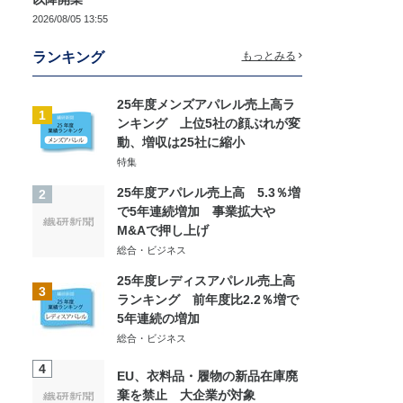
2026/08/05 13:55
ランキング
もっとみる
25年度メンズアパレル売上高ラ
1
ンキング 上位5社の顔ぶれが変
動、増収は25社に縮小
特集
25年度アパレル売上高 5.3％増
2
で5年連続増加 事業拡大や
M&Aで押し上げ
総合・ビジネス
25年度レディスアパレル売上高
3
ランキング 前年度比2.2％増で
5年連続の増加
総合・ビジネス
4
EU、衣料品・履物の新品在庫廃
棄を禁止 大企業が対象