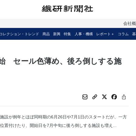
会社
コレクション・トレンド
商品
新興
特集
人事・機構
レポート＋
コラム
基
始 セール色薄め、後ろ倒しする施
設が例年とほぼ同時期の6月26日や7月1日のスタートだが、一方
置付けたり、開始日を7月中旬に後ろ倒しする施設も増え...