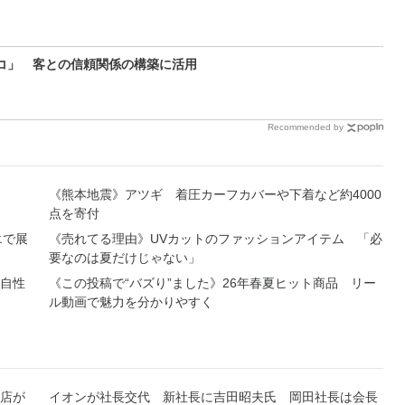
コ」 客との信頼関係の構築に活用
Recommended by
《熊本地震》アツギ 着圧カーフカバーや下着など約4000
点を寄付
エで展
《売れてる理由》UVカットのファッションアイテム 「必
要なのは夏だけじゃない」
自性
《この投稿で“バズり”ました》26年春夏ヒット商品 リー
ル動画で魅力を分かりやすく
店が
イオンが社長交代 新社長に吉田昭夫氏 岡田社長は会長