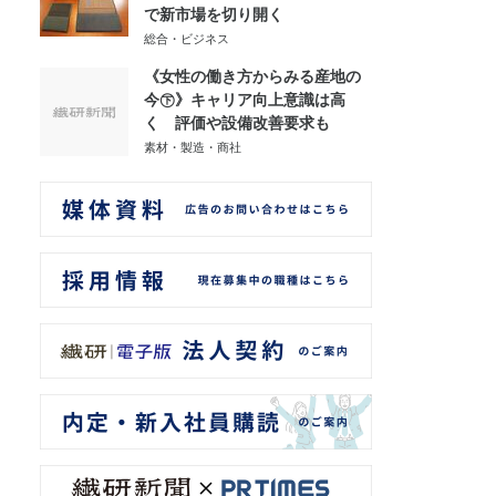
で新市場を切り開く
総合・ビジネス
《女性の働き方からみる産地の
今㊦》キャリア向上意識は高
く 評価や設備改善要求も
素材・製造・商社