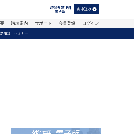
概要
購読案内
サポート
会員登録
ログイン
礎知識
セミナー