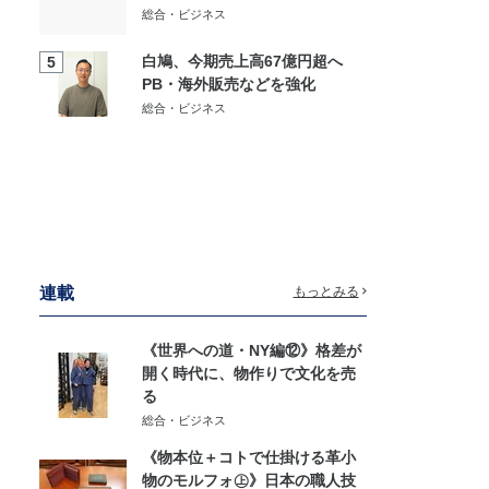
総合・ビジネス
白鳩、今期売上高67億円超へ
5
PB・海外販売などを強化
総合・ビジネス
連載
もっとみる
《世界への道・NY編⑫》格差が
開く時代に、物作りで文化を売
る
総合・ビジネス
《物本位＋コトで仕掛ける革小
物のモルフォ㊤》日本の職人技