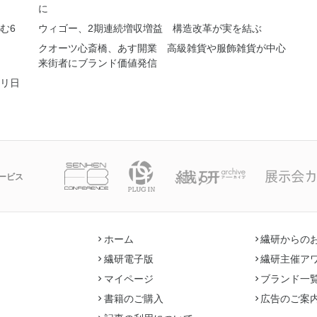
に
む6
ウィゴー、2期連続増収増益 構造改革が実を結ぶ
クオーツ心斎橋、あす開業 高級雑貨や服飾雑貨が中心
来街者にブランド価値発信
リ日
ービス
ホーム
繊研からの
繊研電子版
繊研主催ア
マイページ
ブランド一
書籍のご購入
広告のご案