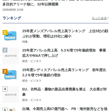
多目的アリーナ核に、32年以降開業
2026/08/05 13:55
ランキング
もっとみる
25年度メンズアパレル売上高ランキング 上位5社の顔
1
ぶれが変動、増収は25社に縮小
特集
2
25年度アパレル売上高 5.3％増で5年連続増加 事業
拡大やM&Aで押し上げ
総合・ビジネス
25年度レディスアパレル売上高ランキング 前年度比
3
2.2％増で5年連続の増加
総合・ビジネス
4
EU、衣料品・履物の新品在庫廃棄を禁止 大企業が対
象
総合・ビジネス
白鳩、今期売上高67億円超へ PB・海外販売などを強
5