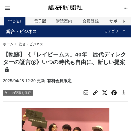
電子版
購読案内
会員登録
サポート
総合・ビジネス
カテゴリー
ホーム
総合・ビジネス
【軌跡】《「レイビームス」40年 歴代ディレク
ターの証言㊦》いつの時代も自由に、新しい提案
2025/04/28 12:30 更新
有料会員限定
この記事を保存