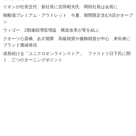
イオンが社長交代 新社長に吉田昭夫氏 岡田社長は会長に
御殿場プレミアム・アウトレット 今夏、期間限定含む6店がオープ
ン
ウィゴー、2期連続増収増益 構造改革が実を結ぶ
クオーツ心斎橋、あす開業 高級雑貨や服飾雑貨が中心 来街者に
ブランド価値発信
成長続ける「ユニクロオンラインストア」 ファストリ日下氏に聞
く、三つのターニングポイント