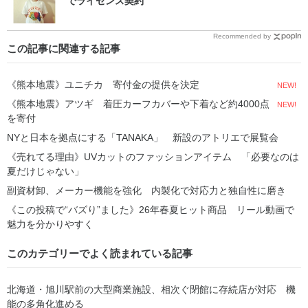
でライセンス契約
Recommended by
この記事に関連する記事
《熊本地震》ユニチカ 寄付金の提供を決定
NEW!
《熊本地震》アツギ 着圧カーフカバーや下着など約4000点
NEW!
を寄付
NYと日本を拠点にする「TANAKA」 新設のアトリエで展覧会
《売れてる理由》UVカットのファッションアイテム 「必要なのは
夏だけじゃない」
副資材卸、メーカー機能を強化 内製化で対応力と独自性に磨き
《この投稿で“バズり”ました》26年春夏ヒット商品 リール動画で
魅力を分かりやすく
このカテゴリーでよく読まれている記事
北海道・旭川駅前の大型商業施設、相次ぐ閉館に存続店が対応 機
能の多角化進める