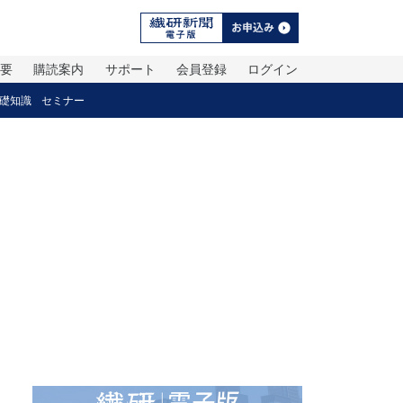
概要
購読案内
サポート
会員登録
ログイン
礎知識
セミナー