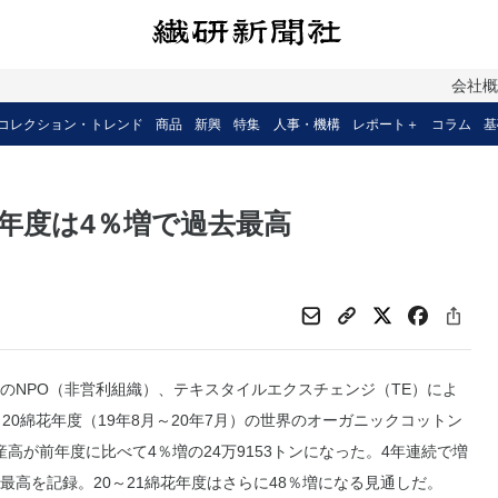
会社
コレクション・トレンド
商品
新興
特集
人事・機構
レポート＋
コラム
基
0年度は4％増で過去最高
NPO（非営利組織）、テキスタイルエクスチェンジ（TE）によ
～20綿花年度（19年8月～20年7月）の世界のオーガニックコットン
産高が前年度に比べて4％増の24万9153トンになった。4年連続で増
最高を記録。20～21綿花年度はさらに48％増になる見通しだ。