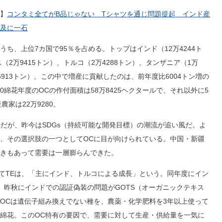
】
コンタミ全てがB品じゃない Tシャツを通じ問題提起 インド産
及に一石
ち、上位7カ国で95％を占める。トップはインド（12万4244ト
ス（2万9415トン）、トルコ（2万4288トン）、タンザニア（1万
6913トン）。この中で増産に貢献したのは、前年度比6004トン増の
0綿花年度のOCの作付面積は58万8425ヘクタールで、それ以外に5
家は22万9280。
だが、昨今はSDGs（持続可能な開発目標）の潮流が追い風だ。よ
、その選択肢の一つとしてOCに目が向けられている。中国・新疆
きもあって需要は一層膨らんできた。
いてTEは、「主にインド、トルコによる成長」という。同年度にイン
え、昨秋にインドでの認証偽装の問題がGOTS（オーガニックテキス
OCは遺伝子組み換えでない種を、農薬・化学肥料を3年以上使って
綿花。このOC特有の要因で、需要に対して生産・供給量を一気に