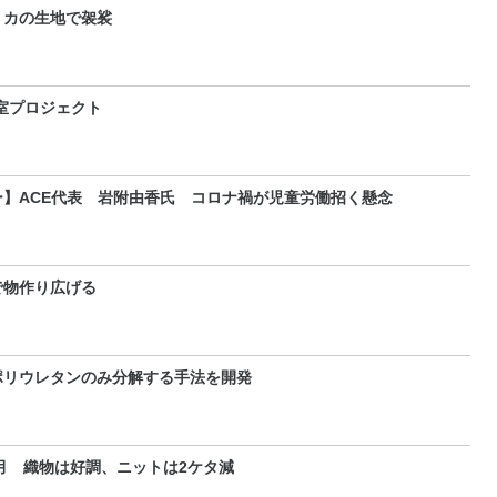
リカの生地で袈裟
室プロジェクト
】ACE代表 岩附由香氏 コロナ禍が児童労働招く懸念
で物作り広げる
ポリウレタンのみ分解する手法を開発
3月 織物は好調、ニットは2ケタ減