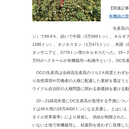
【関連記事
有機綿の普
生産高のう
ン）で49.8％。続いて中国（3万589トン）、キルギ
1285トン）、タジキスタン（1万471トン）、米国（
タンザニアと、5778トン増のキルギスだった。19～2
万552ヘクタールが有機栽培へ転換中という。OC生産農
OCの生産高は全綿花生産高のうち1％程度とわずか
り自然環境や労働者の人権に配慮した素材を選ぼうと
ウイグル自治区の人権問題に関わる新疆綿を避ける動
20～21綿花年度にOC生産高が急増する予測につ
ドは48％増の18万4000トンになる見通し。とはい
タイル世界基準）により発覚し、供給が制限された。
いない土地で有機栽培し、枯葉剤を使わずに収穫した