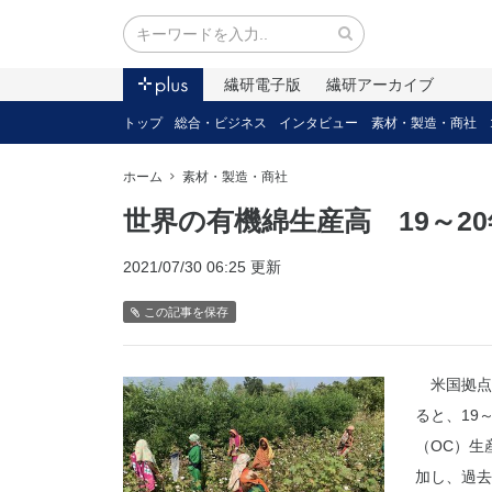
繊研電子版
繊研アーカイブ
トップ
総合・ビジネス
インタビュー
素材・製造・商社
ホーム
素材・製造・商社
世界の有機綿生産高 19～2
2021/07/30 06:25 更新
この記事を保存
米国拠点の
ると、19
（OC）生
加し、過去