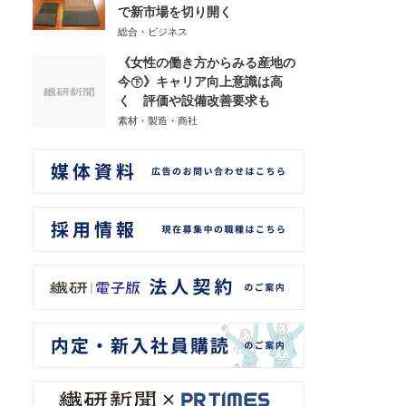
で新市場を切り開く
総合・ビジネス
《女性の働き方からみる産地の
今㊦》キャリア向上意識は高
く 評価や設備改善要求も
素材・製造・商社