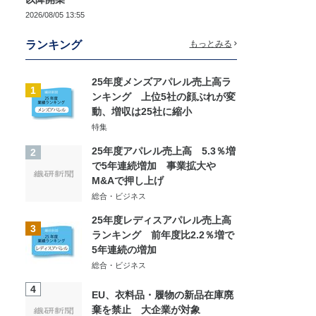
2026/08/05 13:55
ランキング
もっとみる
25年度メンズアパレル売上高ラ
1
ンキング 上位5社の顔ぶれが変
動、増収は25社に縮小
特集
25年度アパレル売上高 5.3％増
2
で5年連続増加 事業拡大や
M&Aで押し上げ
総合・ビジネス
25年度レディスアパレル売上高
3
ランキング 前年度比2.2％増で
5年連続の増加
総合・ビジネス
4
EU、衣料品・履物の新品在庫廃
棄を禁止 大企業が対象