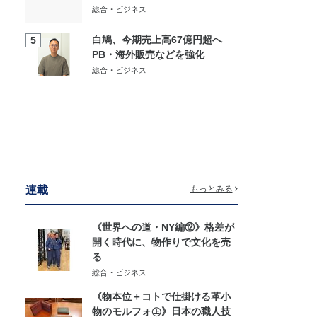
総合・ビジネス
白鳩、今期売上高67億円超へ
5
PB・海外販売などを強化
総合・ビジネス
連載
もっとみる
《世界への道・NY編⑫》格差が
開く時代に、物作りで文化を売
る
総合・ビジネス
《物本位＋コトで仕掛ける革小
物のモルフォ㊤》日本の職人技