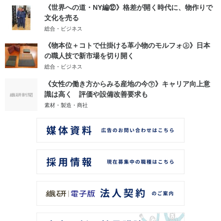
《世界への道・NY編⑫》格差が開く時代に、物作りで
文化を売る
総合・ビジネス
《物本位＋コトで仕掛ける革小物のモルフォ㊤》日本
の職人技で新市場を切り開く
総合・ビジネス
《女性の働き方からみる産地の今㊦》キャリア向上意
識は高く 評価や設備改善要求も
素材・製造・商社