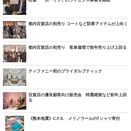
松屋 「ムーミン」のライセンス事業を開始
都内百貨店の初売り コートなど防寒アイテムが上向く
都内百貨店の初売り 客単価増で前年売り上げ上回る
ティファニー初のブライダルブティック
百貨店の優良顧客向け販売会 特選雑貨など前年上回
る
《熊本地震》C.F.S. メリノウールのTシャツ寄付