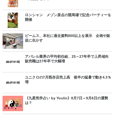
ロンシャン メゾン原点の競馬場で記念パーティーを
開催
ビームス、本社に過去資料800以上を展示 企画や販
促に生かす
アパレル業界の平均初任給、25～27年卒で上昇傾向
販売職は27年卒で大幅増
ユニクロの7月既存店売上高 後半の猛暑で動き4.3％
増
《九星気学占い by Youlin》8月7日～9月6日の運勢
は？