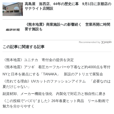
高島屋 洛西店、44年の歴史に幕 9月1日に京都店の
サテライト店開設
《熊本地震》商業施設への影響続く 営業再開に時間
要す施設も
Recommended by
この記事に関連する記事
《熊本地震》ユニチカ 寄付金の提供を決定
《熊本地震》アツギ 着圧カーフカバーや下着など約4000点を寄付
NYと日本を拠点にする「TANAKA」 新設のアトリエで展覧会
《売れてる理由》UVカットのファッションアイテム 「必要なのは
夏だけじゃない」
副資材卸、メーカー機能を強化 内製化で対応力と独自性に磨き
《この投稿で“バズり”ました》26年春夏ヒット商品 リール動画で
魅力を分かりやすく