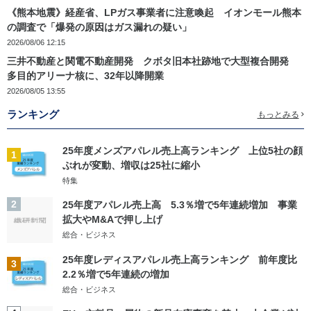
《熊本地震》経産省、LPガス事業者に注意喚起 イオンモール熊本
の調査で「爆発の原因はガス漏れの疑い」
2026/08/06 12:15
三井不動産と関電不動産開発 クボタ旧本社跡地で大型複合開発
多目的アリーナ核に、32年以降開業
2026/08/05 13:55
ランキング
もっとみる
25年度メンズアパレル売上高ランキング 上位5社の顔
1
ぶれが変動、増収は25社に縮小
特集
2
25年度アパレル売上高 5.3％増で5年連続増加 事業
拡大やM&Aで押し上げ
総合・ビジネス
25年度レディスアパレル売上高ランキング 前年度比
3
2.2％増で5年連続の増加
総合・ビジネス