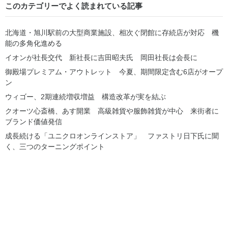
このカテゴリーでよく読まれている記事
北海道・旭川駅前の大型商業施設、相次ぐ閉館に存続店が対応 機
能の多角化進める
イオンが社長交代 新社長に吉田昭夫氏 岡田社長は会長に
御殿場プレミアム・アウトレット 今夏、期間限定含む6店がオープ
ン
ウィゴー、2期連続増収増益 構造改革が実を結ぶ
クオーツ心斎橋、あす開業 高級雑貨や服飾雑貨が中心 来街者に
ブランド価値発信
成長続ける「ユニクロオンラインストア」 ファストリ日下氏に聞
く、三つのターニングポイント