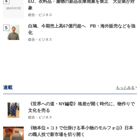
4
EU、衣料品・履物の新品在庫廃棄を禁止 大企業が対
象
総合・ビジネス
白鳩、今期売上高67億円超へ PB・海外販売などを強
5
化
総合・ビジネス
連載
もっとみる
《世界への道・NY編⑫》格差が開く時代に、物作りで
文化を売る
総合・ビジネス
《物本位＋コトで仕掛ける革小物のモルフォ㊤》日本
の職人技で新市場を切り開く