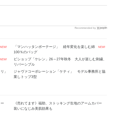
Recommended by
「マンハッタンポーテージ」 経年変化を楽しむ綿
NEW!
NEW!
100％のバッグ
ビショップ「ケレン」26～27年秋冬 大人が楽しむ刺繍、
NEW!
リバーシブル
ァリ」
ジャヴァコーポレーション「ケティ」 モデル事務所と協
業しトップ3型
ソー
《売れてます》福助、ストッキング生地のアームカバー
装いになじみ美肌効果も