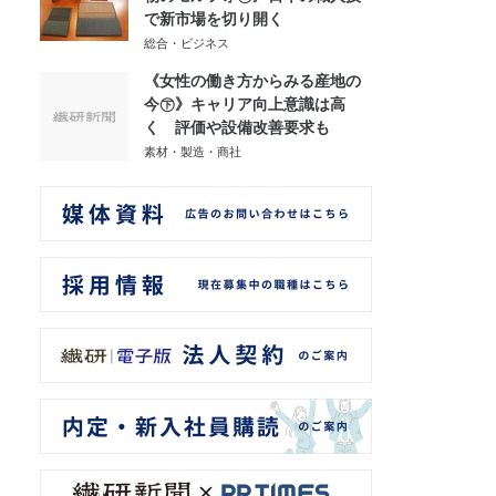
で新市場を切り開く
総合・ビジネス
《女性の働き方からみる産地の
今㊦》キャリア向上意識は高
く 評価や設備改善要求も
素材・製造・商社