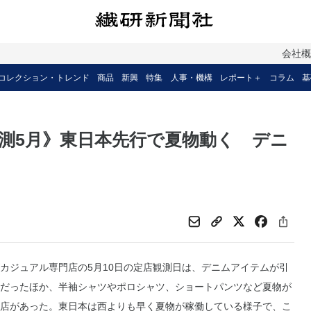
会社
コレクション・トレンド
商品
新興
特集
人事・機構
レポート＋
コラム
基
測5月》東日本先行で夏物動く デニ
ジュアル専門店の5月10日の定店観測日は、デニムアイテムが引
だったほか、半袖シャツやポロシャツ、ショートパンツなど夏物が
店があった。東日本は西よりも早く夏物が稼働している様子で、こ