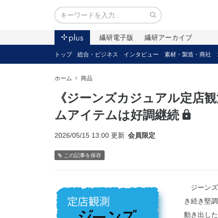
繊研電子版
繊研アーカイブ
トップ
総合・ビジネス
インタビュー
素材・製造・商社
ホーム
商品
《ジーンズカジュアル定店観
ムアイテムは好調継続
2026/05/15 13:00 更新
会員限定
この記事を保存
ジーンズカ
き続き堅調
動き出した