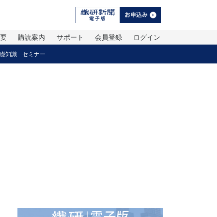
概要
購読案内
サポート
会員登録
ログイン
礎知識
セミナー