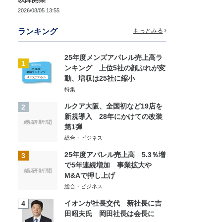
2026/08/05 13:55
ランキング
もっとみる
25年度メンズアパレル売上高ラ
1
ンキング 上位5社の顔ぶれが変
動、増収は25社に縮小
特集
ルクア大阪、全国初など19店を
2
新規導入 28年にかけての改装
第1弾
総合・ビジネス
25年度アパレル売上高 5.3％増
3
で5年連続増加 事業拡大や
M&Aで押し上げ
総合・ビジネス
イオンが社長交代 新社長に吉
4
田昭夫氏 岡田社長は会長に