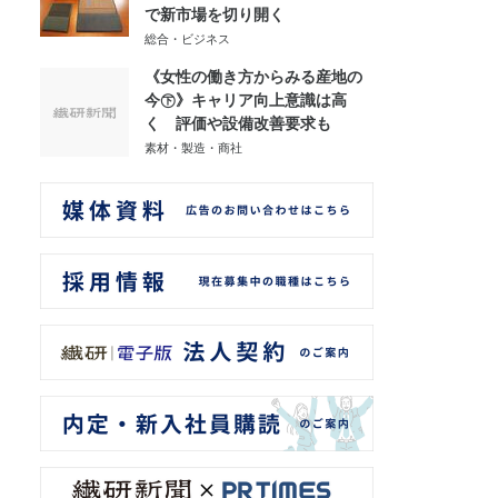
で新市場を切り開く
総合・ビジネス
《女性の働き方からみる産地の
今㊦》キャリア向上意識は高
く 評価や設備改善要求も
素材・製造・商社