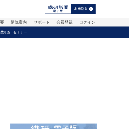
概要
購読案内
サポート
会員登録
ログイン
礎知識
セミナー