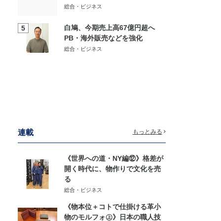
総合・ビジネス
白鳩、今期売上高67億円超へ
5
PB・海外販売などを強化
総合・ビジネス
連載
もっとみる
《世界への道・NY編⑫》格差が
開く時代に、物作りで文化を売
る
総合・ビジネス
《物本位＋コトで仕掛ける革小
物のモルフォ㊤》日本の職人技