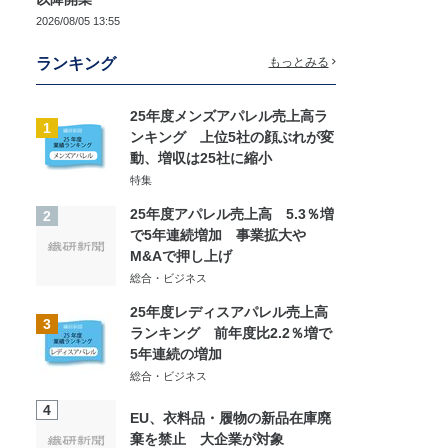
2026/08/05 13:55
ランキング
もっとみる
25年度メンズアパレル売上高ラ
1
ンキング 上位5社の顔ぶれが変
動、増収は25社に縮小
特集
25年度アパレル売上高 5.3％増
2
で5年連続増加 事業拡大や
M&Aで押し上げ
総合・ビジネス
25年度レディスアパレル売上高
3
ランキング 前年度比2.2％増で
5年連続の増加
総合・ビジネス
4
EU、衣料品・履物の新品在庫廃
棄を禁止 大企業が対象