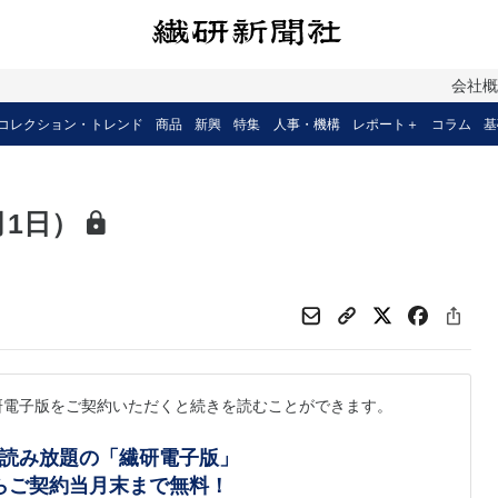
会社
コレクション・トレンド
商品
新興
特集
人事・機構
レポート＋
コラム
基
1日）
研電子版をご契約いただくと続きを読むことができます。
読み放題の「繊研電子版」
らご契約当月末まで無料！