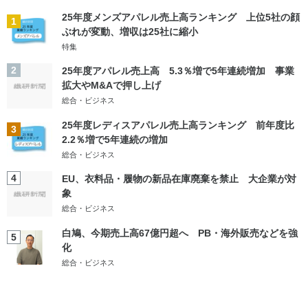
25年度メンズアパレル売上高ランキング 上位5社の顔
1
ぶれが変動、増収は25社に縮小
特集
2
25年度アパレル売上高 5.3％増で5年連続増加 事業
拡大やM&Aで押し上げ
総合・ビジネス
25年度レディスアパレル売上高ランキング 前年度比
3
2.2％増で5年連続の増加
総合・ビジネス
4
EU、衣料品・履物の新品在庫廃棄を禁止 大企業が対
象
総合・ビジネス
白鳩、今期売上高67億円超へ PB・海外販売などを強
5
化
総合・ビジネス