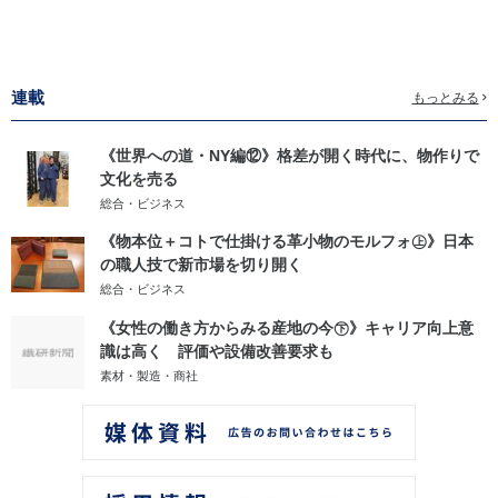
連載
もっとみる
《世界への道・NY編⑫》格差が開く時代に、物作りで
文化を売る
総合・ビジネス
《物本位＋コトで仕掛ける革小物のモルフォ㊤》日本
の職人技で新市場を切り開く
総合・ビジネス
《女性の働き方からみる産地の今㊦》キャリア向上意
識は高く 評価や設備改善要求も
素材・製造・商社