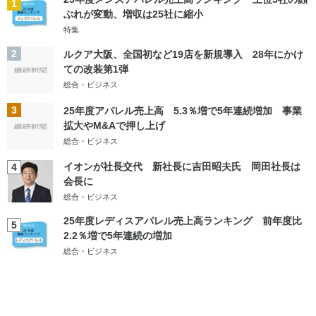
1
ぶれが変動、増収は25社に縮小
特集
2
ルクア大阪、全国初など19店を新規導入 28年にかけ
ての改装第1弾
総合・ビジネス
3
25年度アパレル売上高 5.3％増で5年連続増加 事業
拡大やM&Aで押し上げ
総合・ビジネス
イオンが社長交代 新社長に吉田昭夫氏 岡田社長は
4
会長に
総合・ビジネス
25年度レディスアパレル売上高ランキング 前年度比
5
2.2％増で5年連続の増加
総合・ビジネス