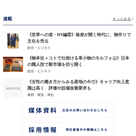
連載
もっとみる
《世界への道・NY編⑫》格差が開く時代に、物作りで
文化を売る
総合・ビジネス
《物本位＋コトで仕掛ける革小物のモルフォ㊤》日本
の職人技で新市場を切り開く
総合・ビジネス
《女性の働き方からみる産地の今㊦》キャリア向上意
識は高く 評価や設備改善要求も
素材・製造・商社