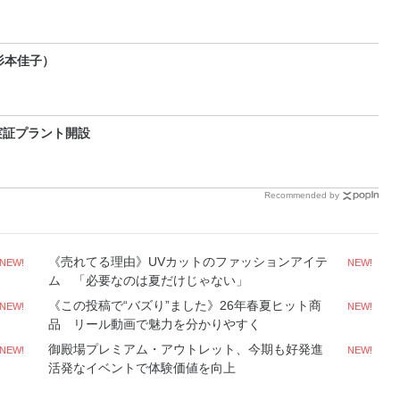
杉本佳子）
実証プラント開設
Recommended by
《売れてる理由》UVカットのファッションアイテ
NEW!
NEW!
ム 「必要なのは夏だけじゃない」
《この投稿で“バズり”ました》26年春夏ヒット商
NEW!
NEW!
品 リール動画で魅力を分かりやすく
御殿場プレミアム・アウトレット、今期も好発進
NEW!
NEW!
活発なイベントで体験価値を向上