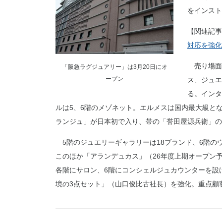
をインスト
【関連記事
対応を強化
売り場面積
「阪急ラグジュアリー」は3月20日にオ
ープン
ス、ジュエ
る。インタ
ルは5、6階のメゾネット。エルメスは国内最大級と
ランジュ」が日本初で入り、帯の「誉田屋源兵衛」の
5階のジュエリーギャラリーは18ブランド、6階の
このほか「アランデュカス」（26年度上期オープン
各階にサロン、6階にコンシェルジュカウンターを設
境の3点セット」（山口俊比古社長）を強化。重点顧