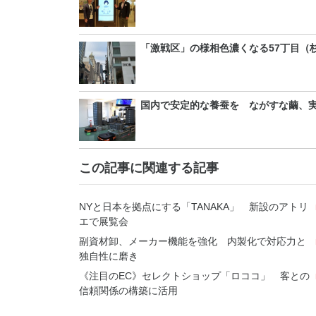
「激戦区」の様相色濃くなる57丁目（
国内で安定的な養蚕を ながすな繭、
この記事に関連する記事
NYと日本を拠点にする「TANAKA」 新設のアトリ
エで展覧会
副資材卸、メーカー機能を強化 内製化で対応力と
独自性に磨き
《注目のEC》セレクトショップ「ロココ」 客との
信頼関係の構築に活用