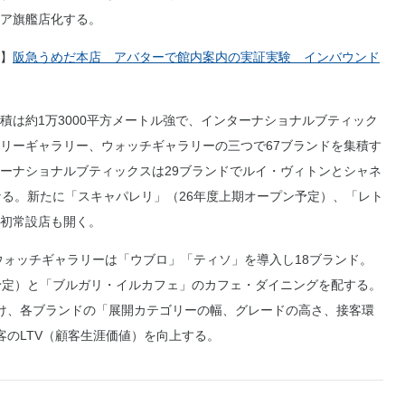
ア旗艦店化する。
】
阪急うめだ本店 アバターで館内案内の実証実験 インバウンド
は約1万3000平方メートル強で、インターナショナルブティック
リーギャラリー、ウォッチギャラリーの三つで67ブランドを集積す
ーナショナルブティックスは29ブランドでルイ・ヴィトンとシャネ
なる。新たに「スキャパレリ」（26年度上期オープン予定）、「レト
初常設店も開く。
ウォッチギャラリーは「ウブロ」「ティソ」を導入し18ブランド。
予定）と「ブルガリ・イルカフェ」のカフェ・ダイニングを配する。
け、各ブランドの「展開カテゴリーの幅、グレードの高さ、接客環
客のLTV（顧客生涯価値）を向上する。