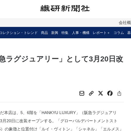
会社
コレクション・トレンド
商品
新興
特集
人事・機構
レポート＋
コラム
基
急ラグジュアリー」として3月20日改
本店は、5、6階を「HANKYU LUXURY」（阪急ラグジュアリ
3月20日に改装オープンする。「グローバルデパートメントスト
S）の象徴と位置付け「ルイ・ヴィトン」「シャネル」「エルメス」