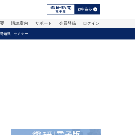
概要
購読案内
サポート
会員登録
ログイン
礎知識
セミナー