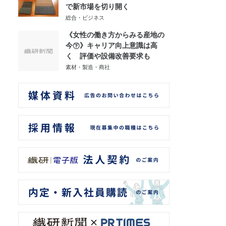
で新市場を切り開く
総合・ビジネス
《女性の働き方からみる産地の
今㊦》キャリア向上意識は高
く 評価や設備改善要求も
素材・製造・商社