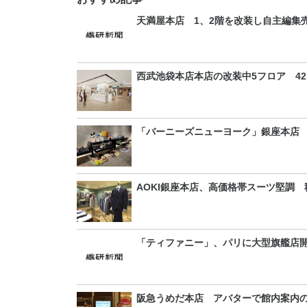
天満屋本店 1、2階を改装し自主編集
西武池袋本店本店の改装中5フロア 4
「バーニーズニューヨーク」銀座本店
AOKI銀座本店、高価格帯スーツ堅調
「ティファニー」、パリに大型旗艦店
阪急うめだ本店 アバターで館内案内