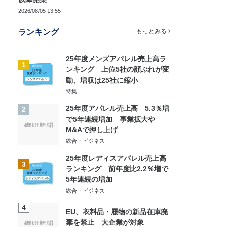
2026/08/05 13:55
ランキング
もっとみる
25年度メンズアパレル売上高ラ
1
ンキング 上位5社の顔ぶれが変
動、増収は25社に縮小
特集
25年度アパレル売上高 5.3％増
2
で5年連続増加 事業拡大や
M&Aで押し上げ
総合・ビジネス
25年度レディスアパレル売上高
3
ランキング 前年度比2.2％増で
5年連続の増加
総合・ビジネス
4
EU、衣料品・履物の新品在庫廃
棄を禁止 大企業が対象