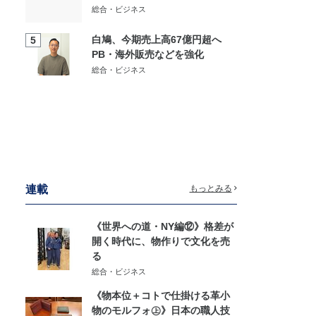
総合・ビジネス
白鳩、今期売上高67億円超へ
5
PB・海外販売などを強化
総合・ビジネス
連載
もっとみる
《世界への道・NY編⑫》格差が
開く時代に、物作りで文化を売
る
総合・ビジネス
《物本位＋コトで仕掛ける革小
物のモルフォ㊤》日本の職人技