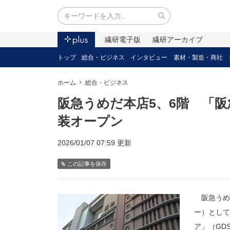
繊研電子版
繊研アーカイブ
トップ
総合・ビジネス
インタビュー
素材・製造・商社
ホーム
総合・ビジネス
阪急うめだ本店5、6階 「阪
装オープン
2026/01/07 07:59 更新
この記事を保存
阪急うめだ
ー）として
ア」（GD