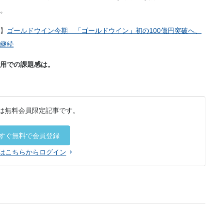
。
】
ゴールドウイン今期 「ゴールドウイン」初の100億円突破へ、
継続
用での課題感は。
は無料会員限定記事です。
すぐ無料で会員登録
はこちらからログイン