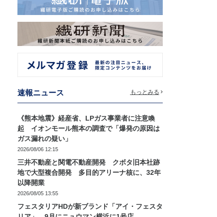
速報ニュース
もっとみる
《熊本地震》経産省、LPガス事業者に注意喚
起 イオンモール熊本の調査で「爆発の原因は
ガス漏れの疑い」
2026/08/06 12:15
三井不動産と関電不動産開発 クボタ旧本社跡
地で大型複合開発 多目的アリーナ核に、32年
以降開業
2026/08/05 13:55
フェスタリアHDが新ブランド「アイ・フェスタ
リア」 9月にニュウマン横浜に1号店