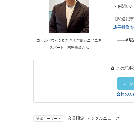
トを聞いた
【関連記事
成長投資を
――AI活
ゴールドウイン総合企画本部シニアエキ
スパート 末光崇廣さん
この記事
今
会員の方
会員限定
デジタルニュース
関連キーワード