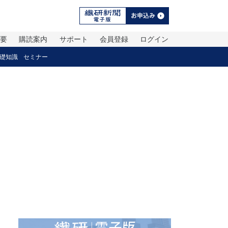
概要
購読案内
サポート
会員登録
ログイン
礎知識
セミナー