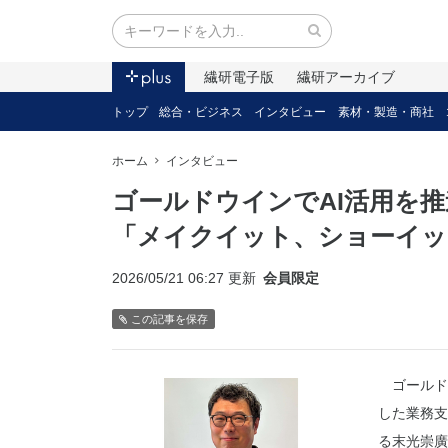
繊研電子版
繊研アーカイブ
トップ
総合・ビジネス
インタビュー
素材・製造・商社
ホーム
インタビュー
ゴールドウインでAI活用を
「メイクイット、ショーイッ
2026/05/21 06:27 更新
会員限定
この記事を保存
ゴールドウ
した業務支
る末光崇廣