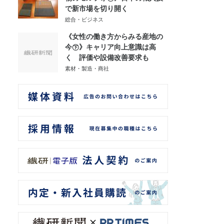
で新市場を切り開く
総合・ビジネス
《女性の働き方からみる産地の
今㊦》キャリア向上意識は高
く 評価や設備改善要求も
素材・製造・商社