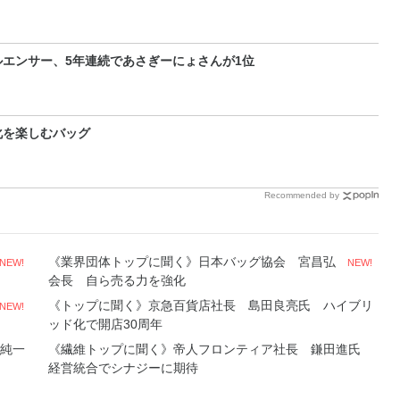
エンサー、5年連続であさぎーにょさんが1位
化を楽しむバッグ
Recommended by
《業界団体トップに聞く》日本バッグ協会 宮昌弘
NEW!
NEW!
会長 自ら売る力を強化
《トップに聞く》京急百貨店社長 島田良亮氏 ハイブリ
NEW!
ッド化で開店30周年
純一
《繊維トップに聞く》帝人フロンティア社長 鎌田進氏
経営統合でシナジーに期待