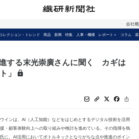
会社
コレクション・トレンド
商品
新興
特集
人事・機構
レポート＋
コラム
基
推進する末光崇廣さんに聞く カギは
ト」
インは、AI（人工知能）などをはじめとするデジタル技術を活用
援・顧客体験向上への取り組みや検討を進めている。その指揮を執
氏に、AI活用においてボトルネックとなりがちな点や推進のポイン