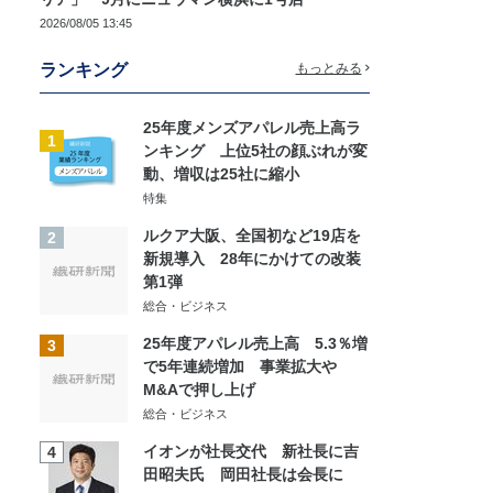
2026/08/05 13:45
ランキング
もっとみる
25年度メンズアパレル売上高ラ
1
ンキング 上位5社の顔ぶれが変
動、増収は25社に縮小
特集
ルクア大阪、全国初など19店を
2
新規導入 28年にかけての改装
第1弾
総合・ビジネス
25年度アパレル売上高 5.3％増
3
で5年連続増加 事業拡大や
M&Aで押し上げ
総合・ビジネス
イオンが社長交代 新社長に吉
4
田昭夫氏 岡田社長は会長に