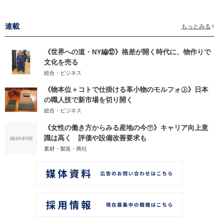
連載
もっとみる
《世界への道・NY編⑫》格差が開く時代に、物作りで
文化を売る
総合・ビジネス
《物本位＋コトで仕掛ける革小物のモルフォ㊤》日本
の職人技で新市場を切り開く
総合・ビジネス
《女性の働き方からみる産地の今㊦》キャリア向上意
識は高く 評価や設備改善要求も
素材・製造・商社