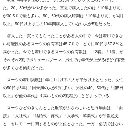
た。20、30代がやや多かった。直近で購入したのは「10年より前」
が30.5％で最も多い。50、60代の購入時期は「10年より前」が4割
以上。50代以上はこの10年間購入していない人が5割だった。
購入した・買ってもらったことがある人の中で、今は着用できな
い可能性のあるスーツの保有率は45.7％で、とくに60代は57.8％と
高かった。今でも着用できるスーツの保有数は、「2着」「1着」が
それぞれ2割でボリュームゾーン。男性では年代が上がるほど保有数
が多くなる傾向だった。
スーツの着用頻度は1年に1回以下の人が半数以上となった。女性
の50代は3年に1回未満の人が特に多い。男性の40、50代は「週5日
以上」が他の年代より高いものの2割程度にとどまっている。
スーツなどのきちんとした服装がふさわしいと思う場面は、「面
接」「入社式」「結婚式・葬式」「入学式・卒業式」が半数超え
と、セレモニーに関するものが上位となった。一方、必須ではない