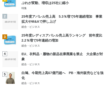
ぶれが変動、増収は25社に縮小
特集
2
25年度アパレル売上高 5.3％増で5年連続増加 事業
拡大やM&Aで押し上げ
総合・ビジネス
25年度レディスアパレル売上高ランキング 前年度比
3
2.2％増で5年連続の増加
総合・ビジネス
4
EU、衣料品・履物の新品在庫廃棄を禁止 大企業が対
象
総合・ビジネス
白鳩、今期売上高67億円超へ PB・海外販売などを強
5
化
総合・ビジネス