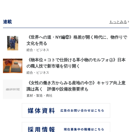
連載
もっとみる
《世界への道・NY編⑫》格差が開く時代に、物作りで
文化を売る
総合・ビジネス
《物本位＋コトで仕掛ける革小物のモルフォ㊤》日本
の職人技で新市場を切り開く
総合・ビジネス
《女性の働き方からみる産地の今㊦》キャリア向上意
識は高く 評価や設備改善要求も
素材・製造・商社