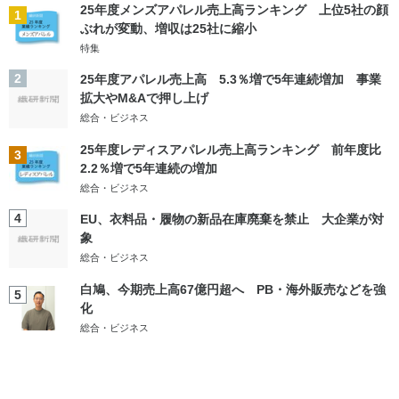
25年度メンズアパレル売上高ランキング 上位5社の顔
1
ぶれが変動、増収は25社に縮小
特集
2
25年度アパレル売上高 5.3％増で5年連続増加 事業
拡大やM&Aで押し上げ
総合・ビジネス
25年度レディスアパレル売上高ランキング 前年度比
3
2.2％増で5年連続の増加
総合・ビジネス
4
EU、衣料品・履物の新品在庫廃棄を禁止 大企業が対
象
総合・ビジネス
白鳩、今期売上高67億円超へ PB・海外販売などを強
5
化
総合・ビジネス