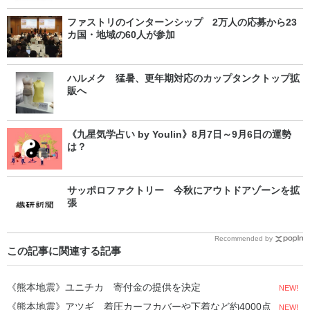
ファストリのインターンシップ 2万人の応募から23
カ国・地域の60人が参加
ハルメク 猛暑、更年期対応のカップタンクトップ拡
販へ
《九星気学占い by Youlin》8月7日～9月6日の運勢
は？
サッポロファクトリー 今秋にアウトドアゾーンを拡
張
Recommended by
この記事に関連する記事
《熊本地震》ユニチカ 寄付金の提供を決定
NEW!
《熊本地震》アツギ 着圧カーフカバーや下着など約4000点
NEW!