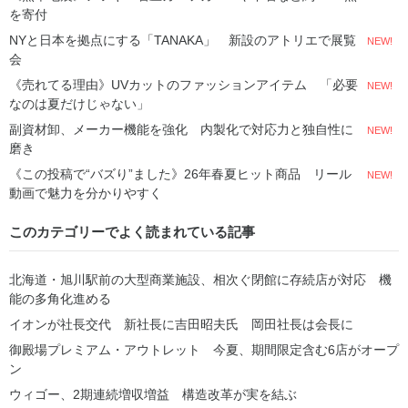
を寄付
NYと日本を拠点にする「TANAKA」 新設のアトリエで展覧
NEW!
会
《売れてる理由》UVカットのファッションアイテム 「必要
NEW!
なのは夏だけじゃない」
副資材卸、メーカー機能を強化 内製化で対応力と独自性に
NEW!
磨き
《この投稿で“バズり”ました》26年春夏ヒット商品 リール
NEW!
動画で魅力を分かりやすく
このカテゴリーでよく読まれている記事
北海道・旭川駅前の大型商業施設、相次ぐ閉館に存続店が対応 機
能の多角化進める
イオンが社長交代 新社長に吉田昭夫氏 岡田社長は会長に
御殿場プレミアム・アウトレット 今夏、期間限定含む6店がオープ
ン
ウィゴー、2期連続増収増益 構造改革が実を結ぶ