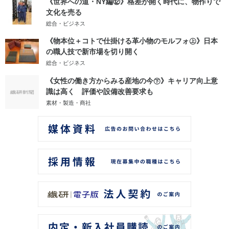
《世界への道・NY編⑫》格差が開く時代に、物作りで
文化を売る
総合・ビジネス
《物本位＋コトで仕掛ける革小物のモルフォ㊤》日本
の職人技で新市場を切り開く
総合・ビジネス
《女性の働き方からみる産地の今㊦》キャリア向上意
識は高く 評価や設備改善要求も
素材・製造・商社