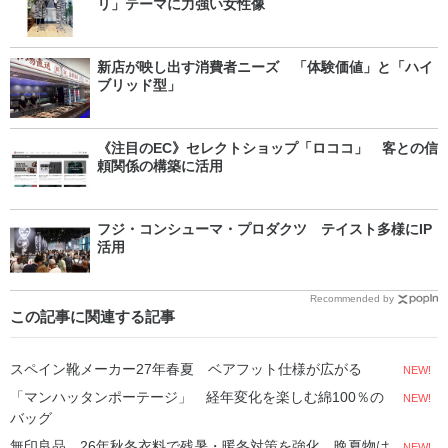
リ」テーマに力強い女性像
新店が映し出す消費者ニーズ 「体験価値」と「ハイ
ブリッド型」
《注目のEC》セレクトショップ「ロココ」 客との信
頼関係の構築に活用
フジ・コンシューマ・プロダクツ テイスト多様にIP
活用
Recommended by
この記事に関連する記事
スペイン靴メーカー27年春夏 ベアフット仕様が広がる
NEW!
「マンハッタンポーテージ」 経年変化を楽しむ綿100％の
NEW!
バッグ
無印良品、26年秋冬衣料で残暑・暖冬対策を強化 晩夏物は
NEW!