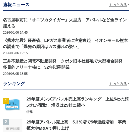
速報ニュース
もっとみる
名古屋駅前に「オニツカタイガー」大型店 アパレルなど全ライン
揃える
2026/08/06 14:45
《熊本地震》経産省、LPガス事業者に注意喚起 イオンモール熊本
の調査で「爆発の原因はガス漏れの疑い」
2026/08/06 12:15
三井不動産と関電不動産開発 クボタ旧本社跡地で大型複合開発
多目的アリーナ核に、32年以降開業
2026/08/05 13:55
ランキング
もっとみる
25年度メンズアパレル売上高ランキング 上位5社の顔
1
ぶれが変動、増収は25社に縮小
特集
2
25年度アパレル売上高 5.3％増で5年連続増加 事業
拡大やM&Aで押し上げ