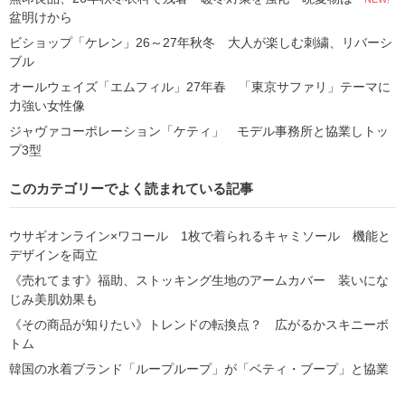
盆明けから
ビショップ「ケレン」26～27年秋冬 大人が楽しむ刺繍、リバーシ
ブル
オールウェイズ「エムフィル」27年春 「東京サファリ」テーマに
力強い女性像
ジャヴァコーポレーション「ケティ」 モデル事務所と協業しトッ
プ3型
このカテゴリーでよく読まれている記事
ウサギオンライン×ワコール 1枚で着られるキャミソール 機能と
デザインを両立
《売れてます》福助、ストッキング生地のアームカバー 装いにな
じみ美肌効果も
《その商品が知りたい》トレンドの転換点？ 広がるかスキニーボ
トム
韓国の水着ブランド「ループループ」が「ベティ・ブープ」と協業