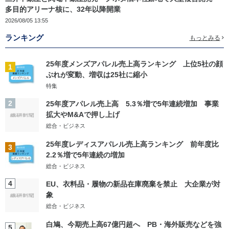
多目的アリーナ核に、32年以降開業
2026/08/05 13:55
ランキング
もっとみる
25年度メンズアパレル売上高ランキング 上位5社の顔
1
ぶれが変動、増収は25社に縮小
特集
2
25年度アパレル売上高 5.3％増で5年連続増加 事業
拡大やM&Aで押し上げ
総合・ビジネス
25年度レディスアパレル売上高ランキング 前年度比
3
2.2％増で5年連続の増加
総合・ビジネス
4
EU、衣料品・履物の新品在庫廃棄を禁止 大企業が対
象
総合・ビジネス
白鳩、今期売上高67億円超へ PB・海外販売などを強
5