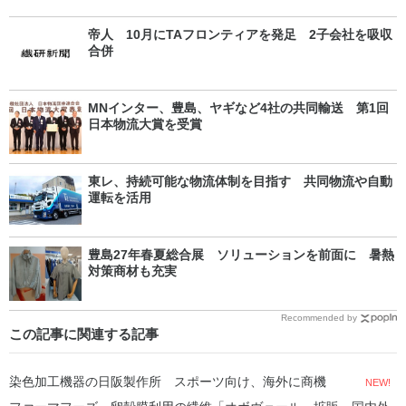
帝人 10月にTAフロンティアを発足 2子会社を吸収
合併
MNインター、豊島、ヤギなど4社の共同輸送 第1回
日本物流大賞を受賞
東レ、持続可能な物流体制を目指す 共同物流や自動
運転を活用
豊島27年春夏総合展 ソリューションを前面に 暑熱
対策商材も充実
Recommended by
この記事に関連する記事
染色加工機器の日阪製作所 スポーツ向け、海外に商機
NEW!