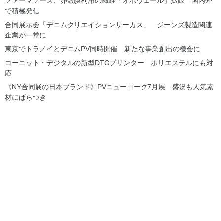
ファーマフーズ、卵殻膜利用の繊維「オボヴェール」拡販 国内外
で積極発信
合同展示会「デニムクリエイションサーカス」 ジーンズ製造関連
企業が一堂に
東京でトラノイとデニムPV同時開催 新たな事業創出の機会に
コーニット・デジタルの新型DTGプリンター ポリエステルにも対
応
《NY合同展の日本ブランド》PVニューヨーク7月展 盛況も人気素
材にばらつき