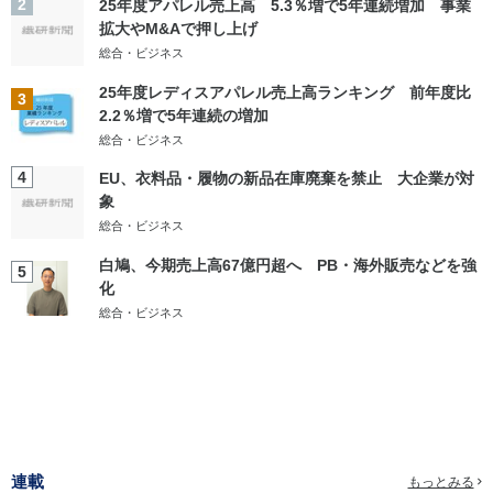
2
25年度アパレル売上高 5.3％増で5年連続増加 事業
拡大やM&Aで押し上げ
総合・ビジネス
25年度レディスアパレル売上高ランキング 前年度比
3
2.2％増で5年連続の増加
総合・ビジネス
4
EU、衣料品・履物の新品在庫廃棄を禁止 大企業が対
象
総合・ビジネス
白鳩、今期売上高67億円超へ PB・海外販売などを強
5
化
総合・ビジネス
連載
もっとみる