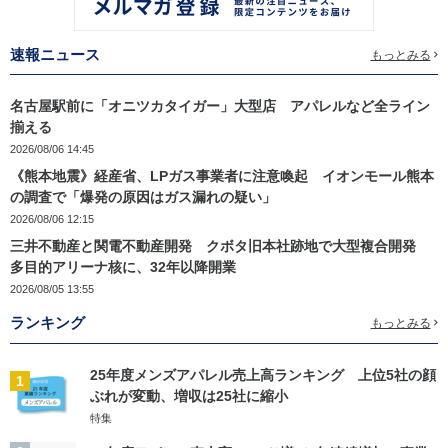
速報ニュース
もっとみる
名古屋駅前に「オニツカタイガー」大型店 アパレルなど全ライン
揃える
2026/08/06 14:45
《熊本地震》経産省、LPガス事業者に注意喚起 イオンモール熊本
の調査で「爆発の原因はガス漏れの疑い」
2026/08/06 12:15
三井不動産と関電不動産開発 クボタ旧本社跡地で大型複合開発
多目的アリーナ核に、32年以降開業
2026/08/05 13:55
ランキング
もっとみる
25年度メンズアパレル売上高ランキング 上位5社の顔
1
ぶれが変動、増収は25社に縮小
特集