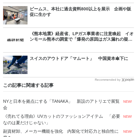
ビームス、本社に過去資料800以上を展示 企画や販
促に生かす
《熊本地震》経産省、LPガス事業者に注意喚起 イオ
ンモール熊本の調査で「爆発の原因はガス漏れの疑
い」
スイスのアウトドア「マムート」 中国資本傘下に
Recommended by
この記事に関連する記事
NYと日本を拠点にする「TANAKA」 新設のアトリエで展覧
NEW!
会
《売れてる理由》UVカットのファッションアイテム 「必要
NEW!
なのは夏だけじゃない」
副資材卸、メーカー機能を強化 内製化で対応力と独自性に
NEW!