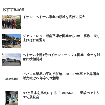
おすすめ記事
イオン ベトナム事業の領域を広げて拡大
ジアウトレット湘南平塚が開業から1年 客数・売り
上げは計画通り
ベトナム中部1号のイオンモールフエ開業 全土を対
象に積極開発
アパレル業界の平均初任給、25～27年卒で上昇傾向
販売職は27年卒で大幅増
NYと日本を拠点にする「TANAKA」 新設のアトリ
エで展覧会