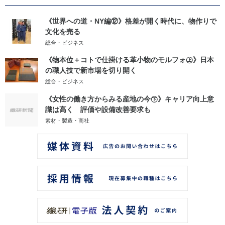
《世界への道・NY編⑫》格差が開く時代に、物作りで
文化を売る
総合・ビジネス
《物本位＋コトで仕掛ける革小物のモルフォ㊤》日本
の職人技で新市場を切り開く
総合・ビジネス
《女性の働き方からみる産地の今㊦》キャリア向上意
識は高く 評価や設備改善要求も
素材・製造・商社