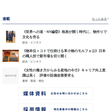
連載
もっとみる
《世界への道・NY編⑫》格差が開く時代に、物作りで
文化を売る
総合・ビジネス
《物本位＋コトで仕掛ける革小物のモルフォ㊤》日本
の職人技で新市場を切り開く
総合・ビジネス
《女性の働き方からみる産地の今㊦》キャリア向上意
識は高く 評価や設備改善要求も
素材・製造・商社