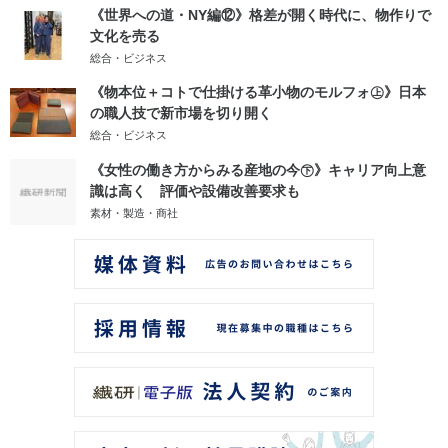
《世界への道・NY編⑫》格差が開く時代に、物作りで
文化を売る
総合・ビジネス
《物本位＋コトで仕掛ける革小物のモルフォ㊤》日本
の職人技で新市場を切り開く
総合・ビジネス
《女性の働き方からみる産地の今㊦》キャリア向上意
識は高く 評価や設備改善要求も
素材・製造・商社