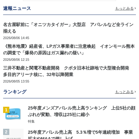
速報ニュース
もっとみる
名古屋駅前に「オニツカタイガー」大型店 アパレルなど全ライン
揃える
2026/08/06 14:45
《熊本地震》経産省、LPガス事業者に注意喚起 イオンモール熊本
の調査で「爆発の原因はガス漏れの疑い」
2026/08/06 12:15
三井不動産と関電不動産開発 クボタ旧本社跡地で大型複合開発
多目的アリーナ核に、32年以降開業
2026/08/05 13:55
ランキング
もっとみる
25年度メンズアパレル売上高ランキング 上位5社の顔
1
ぶれが変動、増収は25社に縮小
特集
2
25年度アパレル売上高 5.3％増で5年連続増加 事業
拡大やM&Aで押し上げ