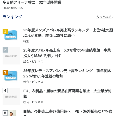
多目的アリーナ核に、32年以降開業
2026/08/05 13:55
ランキング
もっとみる
25年度メンズアパレル売上高ランキング 上位5社の顔
1
ぶれが変動、増収は25社に縮小
特集
2
25年度アパレル売上高 5.3％増で5年連続増加 事業
拡大やM&Aで押し上げ
総合・ビジネス
25年度レディスアパレル売上高ランキング 前年度比
3
2.2％増で5年連続の増加
総合・ビジネス
4
EU、衣料品・履物の新品在庫廃棄を禁止 大企業が対
象
総合・ビジネス
白鳩、今期売上高67億円超へ PB・海外販売などを強
5