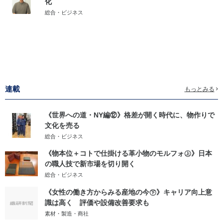
化
総合・ビジネス
連載
もっとみる
《世界への道・NY編⑫》格差が開く時代に、物作りで
文化を売る
総合・ビジネス
《物本位＋コトで仕掛ける革小物のモルフォ㊤》日本
の職人技で新市場を切り開く
総合・ビジネス
《女性の働き方からみる産地の今㊦》キャリア向上意
識は高く 評価や設備改善要求も
素材・製造・商社